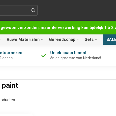
 gewoon verzonden, maar de verwerking kan tijdelijk 1 à 
Ruwe Materialen
Gereedschap
Sets
SAL
retourneren
Uniek assortiment
0 dagen
én de grootste van Nederland!
 paint
oducten