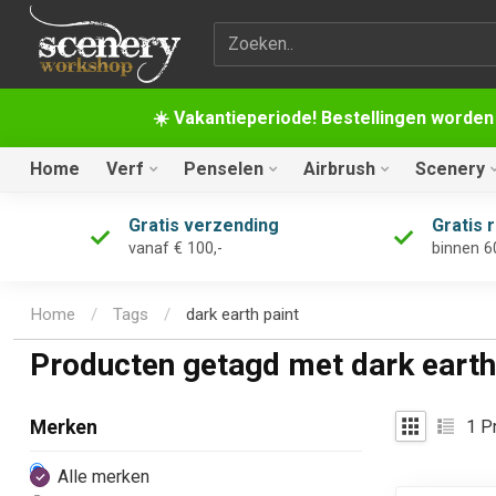
Zoekterm
☀️ Vakantieperiode! Bestellingen worden
Home
Verf
Penselen
Airbrush
Scenery
Gratis verzending
Gratis 
vanaf € 100,-
binnen 6
Home
/
Tags
/
dark earth paint
Producten getagd met dark earth
1
Pr
Merken
Alle merken