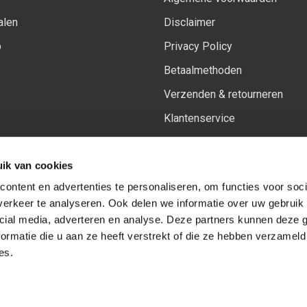
alen
Disclaimer
p
Privacy Policy
Betaalmethoden
Verzenden & retourneren
Klantenservice
Sitemap
ik van cookies
Het vernieuwde Insiders spa
ontent en advertenties te personaliseren, om functies voor soci
erkeer te analyseren. Ook delen we informatie over uw gebruik 
cial media, adverteren en analyse. Deze partners kunnen deze
Volg ons op:
Facebook
Youtube
Instagram
ormatie die u aan ze heeft verstrekt of die ze hebben verzameld
es.
© Copyright 2026
-
Sceneryworkshop B.V.