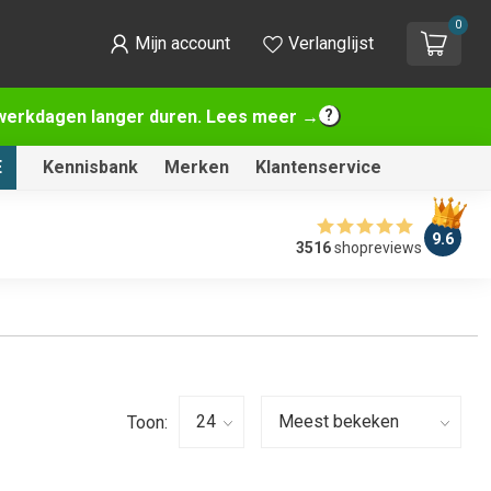
0
Mijn account
Verlanglijst
2 werkdagen langer duren. Lees meer →
E
Kennisbank
Merken
Klantenservice
9.6
3516
shopreviews
Toon: