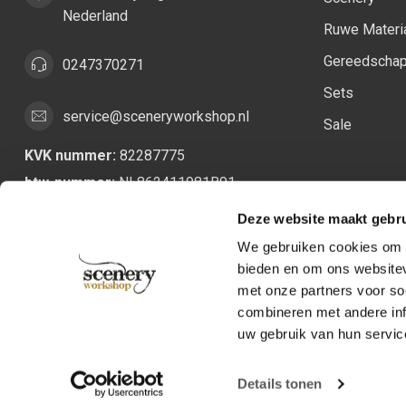
Nederland
Ruwe Materi
Gereedscha
0247370271
Sets
service@sceneryworkshop.nl
Sale
KVK nummer:
82287775
btw-nummer:
NL862411981B01
Deze website maakt gebru
We gebruiken cookies om c
bieden en om ons websitev
met onze partners voor so
combineren met andere inf
uw gebruik van hun servic
Details tonen