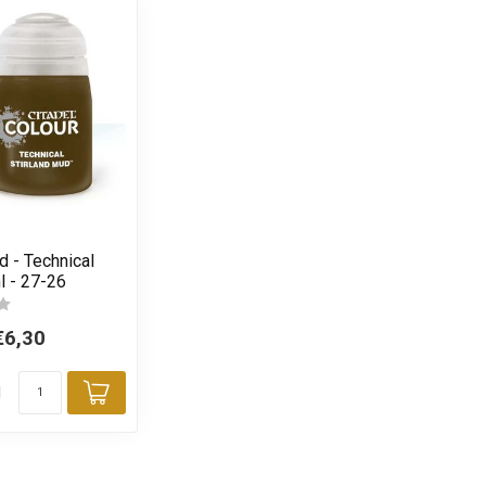
d - Technical
l - 27-26
€6,30
d
Toevoegen aan winkelwagen