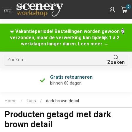
0
MENU
☀️ Vakantieperiode! Bestellingen worden gewoon
verzonden, maar de verwerking kan tijdelijk 1 à 2
werkdagen langer duren. Lees meer →
Zoeken
Gratis retourneren
binnen 60 dagen
Home
/
Tags
/
dark brown detail
Producten getagd met dark
brown detail