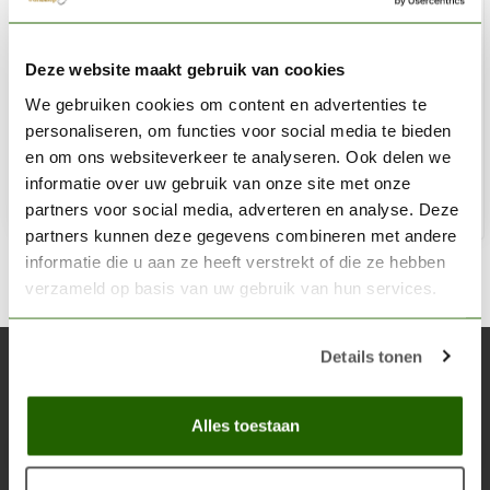
GAMERS GRASS
Deze website maakt gebruik van cookies
Winter Wild Tuft 5mm - GG5-W
We gebruiken cookies om content en advertenties te
€5,40
personaliseren, om functies voor social media te bieden
Niet op voorraad
en om ons websiteverkeer te analyseren. Ook delen we
informatie over uw gebruik van onze site met onze
partners voor social media, adverteren en analyse. Deze
partners kunnen deze gegevens combineren met andere
informatie die u aan ze heeft verstrekt of die ze hebben
verzameld op basis van uw gebruik van hun services.
Details tonen
Abonneer je op onze nieuwsbrief
Blijf op de hoogte over onze laatste acties
Alles toestaan
Abon