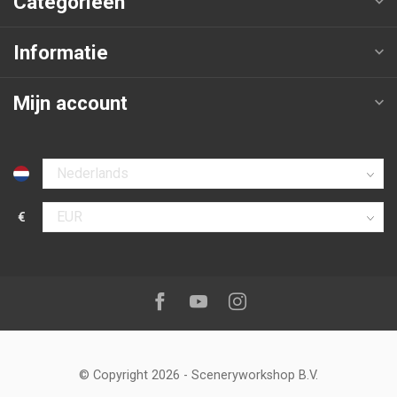
Categorieën
Informatie
Mijn account
Selecteer taal
€
Selecteer valuta
Volg ons op:
Facebook
Youtube
Instagram
© Copyright 2026
-
Sceneryworkshop B.V.