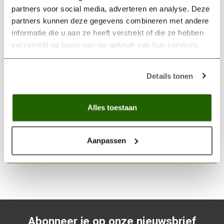
partners voor social media, adverteren en analyse. Deze
partners kunnen deze gegevens combineren met andere
informatie die u aan ze heeft verstrekt of die ze hebben
verzameld op basis van uw gebruik van hun services.
AK INTERACTIVE
Details tonen
Dark Brown Acrylic Modelling Colors - 17ml - AK11109
€2,75
Alles toestaan
Op voorraad
Aanpassen
Toev
Abonneer je op onze nieuwsbrief