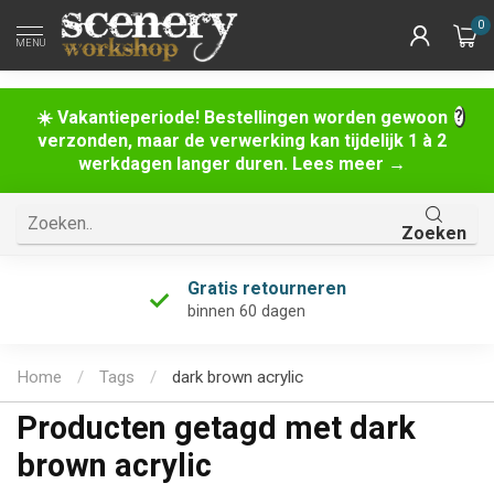
0
MENU
☀️ Vakantieperiode! Bestellingen worden gewoon
verzonden, maar de verwerking kan tijdelijk 1 à 2
werkdagen langer duren. Lees meer →
Zoeken
Gratis retourneren
binnen 60 dagen
Home
/
Tags
/
dark brown acrylic
Producten getagd met dark
brown acrylic