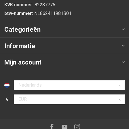
KVK nummer:
82287775
btw-nummer:
NL862411981B01
Categorieën
Informatie
Mijn account
Selecteer taal
€
Selecteer valuta
Volg ons op:
Facebook
Youtube
Instagram