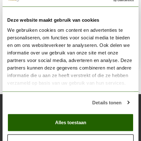
AK INTERACTIVE
Deze website maakt gebruik van cookies
Wet Effects Fluid - Nature Weathering - 35ml - AK079
We gebruiken cookies om content en advertenties te
€3,75
personaliseren, om functies voor social media te bieden
Op voorraad
en om ons websiteverkeer te analyseren. Ook delen we
informatie over uw gebruik van onze site met onze
partners voor social media, adverteren en analyse. Deze
Toe
partners kunnen deze gegevens combineren met andere
informatie die u aan ze heeft verstrekt of die ze hebben
verzameld op basis van uw gebruik van hun services.
Details tonen
Abonneer je op onze nieuwsbrief
Blijf op de hoogte over onze laatste acties
Alles toestaan
Abon