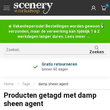
0
MENU
☀️ Vakantieperiode! Bestellingen worden gewoon
verzonden, maar de verwerking kan tijdelijk 1 à 2
werkdagen langer duren. Lees meer →
Zoeken
Gratis retourneren
binnen 60 dagen
Home
/
Tags
/
damp sheen agent
Producten getagd met damp
sheen agent