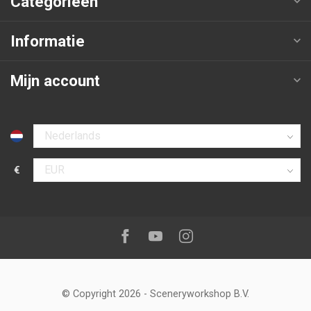
Categorieën
Informatie
Mijn account
Selecteer taal
€
Selecteer valuta
Volg ons op:
Facebook
Youtube
Instagram
© Copyright 2026
-
Sceneryworkshop B.V.