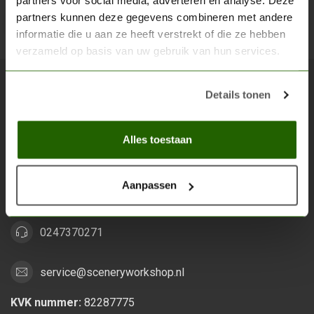
partners voor social media, adverteren en analyse. Deze
partners kunnen deze gegevens combineren met andere
Abon
informatie die u aan ze heeft verstrekt of die ze hebben
verzameld op basis van uw gebruik van hun services.
Details tonen
Scenery Workshop BV
Alles voor je miniature wargaming en scenery
Alles toestaan
Grootstalselaan 46
6533 KK Nijmegen
Aanpassen
Nederland
0247370271
service@sceneryworkshop.nl
KVK nummer:
82287775