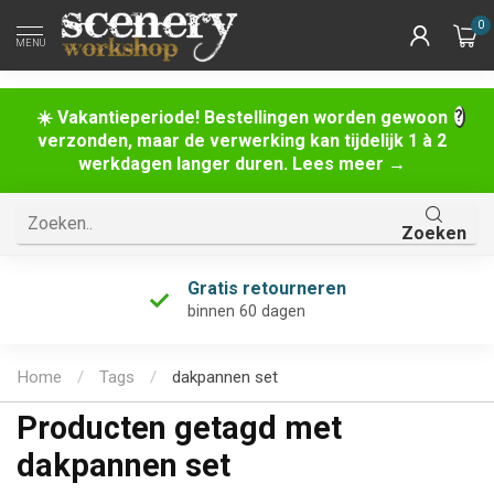
0
MENU
☀️ Vakantieperiode! Bestellingen worden gewoon
verzonden, maar de verwerking kan tijdelijk 1 à 2
werkdagen langer duren. Lees meer →
Zoeken
Gratis retourneren
binnen 60 dagen
Home
/
Tags
/
dakpannen set
Producten getagd met
dakpannen set