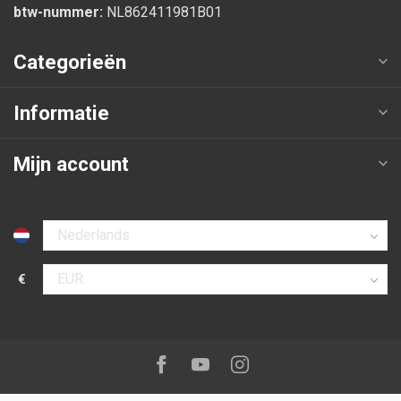
btw-nummer:
NL862411981B01
Categorieën
Informatie
Mijn account
Selecteer taal
€
Selecteer valuta
Volg ons op:
Facebook
Youtube
Instagram