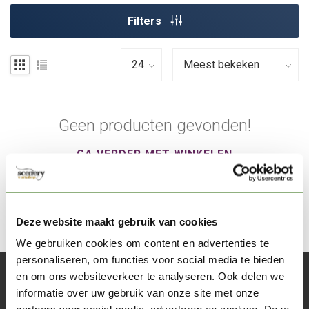
Filters
Geen producten gevonden!
GA VERDER MET WINKELEN
Deze website maakt gebruik van cookies
We gebruiken cookies om content en advertenties te
personaliseren, om functies voor social media te bieden
en om ons websiteverkeer te analyseren. Ook delen we
Abonneer je op onze nieuwsbrief
informatie over uw gebruik van onze site met onze
Blijf op de hoogte over onze laatste acties