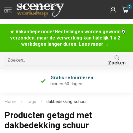
0
MENU
☀️ Vakantieperiode! Bestellingen worden gewoon
verzonden, maar de verwerking kan tijdelijk 1 à 2
werkdagen langer duren. Lees meer →
Zoeken
Gratis retourneren
binnen 60 dagen
Home
/
Tags
/
dakbedekking schuur
Producten getagd met
dakbedekking schuur