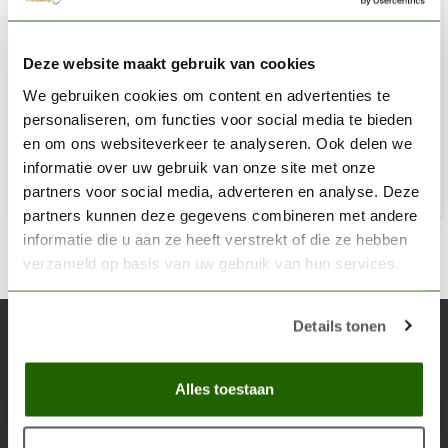
JUWEELA
Deze website maakt gebruik van cookies
Golfplaten Grijs - 30x - 23259
We gebruiken cookies om content en advertenties te
€13,95
personaliseren, om functies voor social media te bieden
Niet op voorraad
en om ons websiteverkeer te analyseren. Ook delen we
informatie over uw gebruik van onze site met onze
partners voor social media, adverteren en analyse. Deze
partners kunnen deze gegevens combineren met andere
informatie die u aan ze heeft verstrekt of die ze hebben
verzameld op basis van uw gebruik van hun services.
Details tonen
Abonneer je op onze nieuwsbrief
Blijf op de hoogte over onze laatste acties
Alles toestaan
Abon