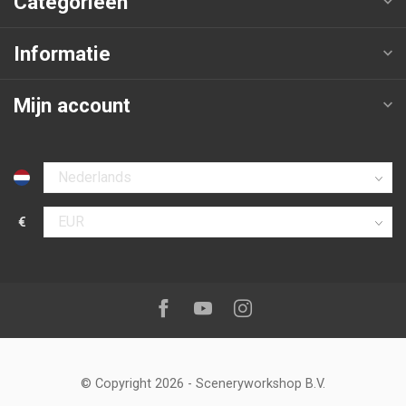
Categorieën
Informatie
Mijn account
Selecteer taal
€
Selecteer valuta
Volg ons op:
Facebook
Youtube
Instagram
© Copyright 2026
-
Sceneryworkshop B.V.