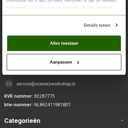
informatie die u aan ze heeft verstrekt of die ze hebben
verzameld op basis van uw gebruik van hun services.
Scenery Workshop BV
Alles voor je miniature wargaming en scenery
Details tonen
Grootstalselaan 46
Alles toestaan
6533 KK Nijmegen
Nederland
Aanpassen
0247370271
service@sceneryworkshop.nl
KVK nummer:
82287775
btw-nummer:
NL862411981B01
Categorieën