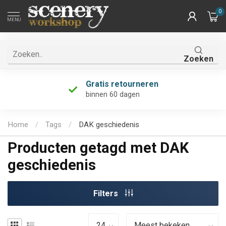
0
MENU
Zoeken
Gratis retourneren
binnen 60 dagen
Home
/
Tags
/
DAK geschiedenis
Producten getagd met DAK
geschiedenis
Filters