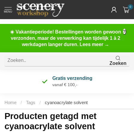
0
MENU
☀️ Vakantieperiode! Bestellingen worden gewoon
verzonden, maar de verwerking kan tijdelijk 1 à 2
werkdagen langer duren. Lees meer →
Zoeken
Gratis verzending
vanaf € 100,-
Home
/
Tags
/
cyanoacrylate solvent
Producten getagd met
cyanoacrylate solvent