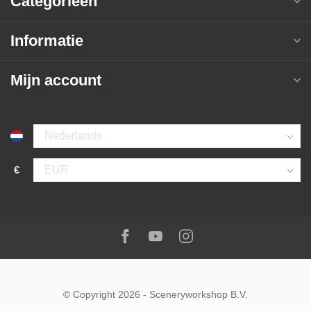
Categorieën
Informatie
Mijn account
Selecteer taal
€
Selecteer valuta
Volg ons op:
Facebook
Youtube
Instagram
© Copyright 2026
-
Sceneryworkshop B.V.