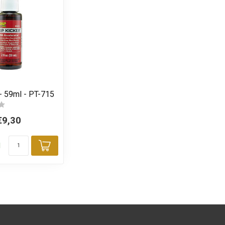
- 59ml - PT-715
€9,30
d
Toevoegen aan winkelwagen