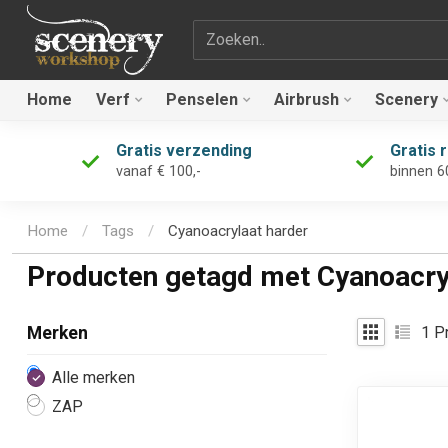
Zoekterm
Home
Verf
Penselen
Airbrush
Scenery
Gratis verzending
Gratis 
vanaf € 100,-
binnen 6
Home
/
Tags
/
Cyanoacrylaat harder
Producten getagd met Cyanoacry
1
Pr
Merken
Alle merken
ZAP