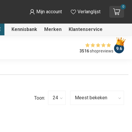
0
Mijn account
Verlanglijst
E
Kennisbank
Merken
Klantenservice
9.6
3516
shopreviews
Toon: