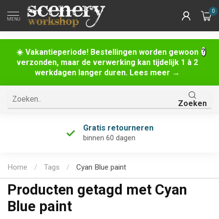
0
MENU
☀️ Vakantieperiode! Bestellingen worden gewoon
verzonden, maar de verwerking kan tijdelijk 1 à 2
werkdagen langer duren. Lees meer →
Zoeken
Gratis retourneren
binnen 60 dagen
Home
/
Tags
/
Cyan Blue paint
Producten getagd met Cyan
Blue paint