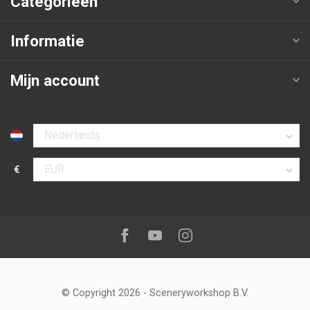
Categorieën
Informatie
Mijn account
Selecteer taal
€
Selecteer valuta
Volg ons op:
Facebook
Youtube
Instagram
© Copyright 2026
-
Sceneryworkshop B.V.