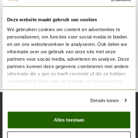
CITADEL
Deze website maakt gebruik van cookies
Thousand Sons Blue - Base Paint - 12ml - 21-36
We gebruiken cookies om content en advertenties te
€3,60
personaliseren, om functies voor social media te bieden
Niet op voorraad
en om ons websiteverkeer te analyseren. Ook delen we
informatie over uw gebruik van onze site met onze
partners voor social media, adverteren en analyse. Deze
partners kunnen deze gegevens combineren met andere
informatie die u aan ze heeft verstrekt of die ze hebben
verzameld op basis van uw gebruik van hun services.
Details tonen
Abonneer je op onze nieuwsbrief
Blijf op de hoogte over onze laatste acties
Alles toestaan
Abon