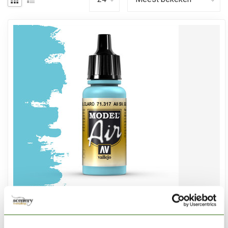
VALLEJO
Model Air AII SV. Gol Light Blue - 17ml - 71317