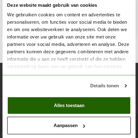
Deze website maakt gebruik van cookies
€3,06
Op voorraad
We gebruiken cookies om content en advertenties te
personaliseren, om functies voor social media te bieden
en om ons websiteverkeer te analyseren. Ook delen we
Toe
informatie over uw gebruik van onze site met onze
partners voor social media, adverteren en analyse. Deze
partners kunnen deze gegevens combineren met andere
informatie die u aan ze heeft verstrekt of die ze hebben
verzameld op basis van uw gebruik van hun services.
Abonneer je op onze nieuwsbrief
Blijf op de hoogte over onze laatste acties
Details tonen
Abon
Alles toestaan
Aanpassen
Scenery Workshop BV