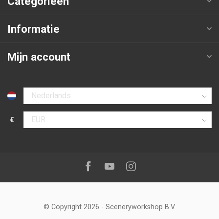
Categorieën
Informatie
Mijn account
Selecteer taal
€
Selecteer valuta
Volg ons op:
Facebook
Youtube
Instagram
© Copyright 2026
-
Sceneryworkshop B.V.