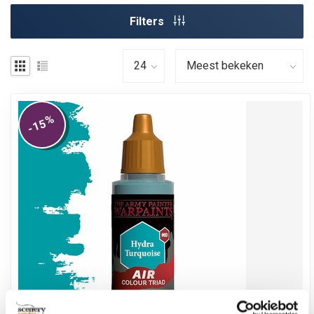
Filters
%
-15