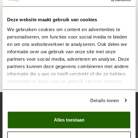
THE ARMY PAINTER
Deze website maakt gebruik van cookies
Hydra Turquoise - Warpaints Air - 18ml - AW1141
We gebruiken cookies om content en advertenties te
€2,74
€3,23
personaliseren, om functies voor social media te bieden
Op voorraad
en om ons websiteverkeer te analyseren. Ook delen we
informatie over uw gebruik van onze site met onze
partners voor social media, adverteren en analyse. Deze
Toe
partners kunnen deze gegevens combineren met andere
informatie die u aan ze heeft verstrekt of die ze hebben
verzameld op basis van uw gebruik van hun services.
Details tonen
Abonneer je op onze nieuwsbrief
Blijf op de hoogte over onze laatste acties
Alles toestaan
Abon