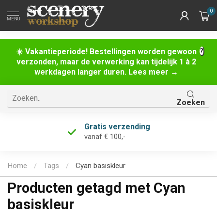
0
MENU
☀️ Vakantieperiode! Bestellingen worden gewoon
verzonden, maar de verwerking kan tijdelijk 1 à 2
werkdagen langer duren. Lees meer →
Zoeken
Gratis verzending
vanaf € 100,-
Home
/
Tags
/
Cyan basiskleur
Producten getagd met Cyan
basiskleur