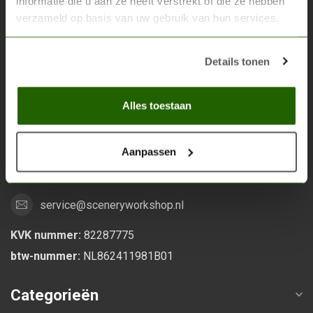
informatie die u aan ze heeft verstrekt of die ze hebben
verzameld op basis van uw gebruik van hun services.
Scenery Workshop BV
Alles voor je miniature wargaming en scenery
Details tonen
Grootstalselaan 46
Alles toestaan
6533 KK Nijmegen
Nederland
Aanpassen
0247370271
service@sceneryworkshop.nl
KVK nummer:
82287775
btw-nummer:
NL862411981B01
Categorieën