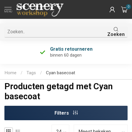
0
MENU
Zoeken
Gratis retourneren
binnen 60 dagen
Home
/
Tags
/
Cyan basecoat
Producten getagd met Cyan
basecoat
Filters