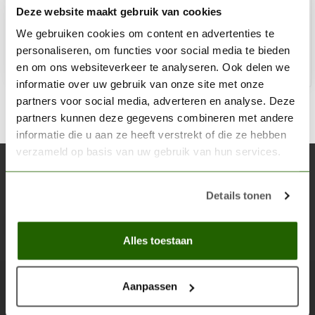
Deze website maakt gebruik van cookies
€3,60
Niet op voorraad
We gebruiken cookies om content en advertenties te
personaliseren, om functies voor social media te bieden
en om ons websiteverkeer te analyseren. Ook delen we
informatie over uw gebruik van onze site met onze
partners voor social media, adverteren en analyse. Deze
partners kunnen deze gegevens combineren met andere
informatie die u aan ze heeft verstrekt of die ze hebben
verzameld op basis van uw gebruik van hun services.
Abonneer je op onze nieuwsbrief
Blijf op de hoogte over onze laatste acties
Details tonen
Abon
Alles toestaan
Aanpassen
Scenery Workshop BV