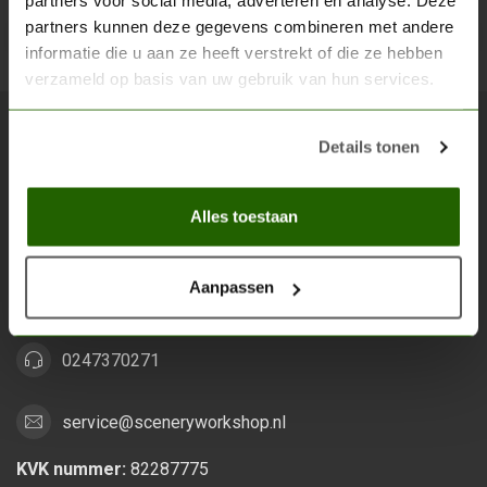
partners voor social media, adverteren en analyse. Deze
partners kunnen deze gegevens combineren met andere
Abon
informatie die u aan ze heeft verstrekt of die ze hebben
verzameld op basis van uw gebruik van hun services.
Details tonen
Scenery Workshop BV
Alles voor je miniature wargaming en scenery
Alles toestaan
Grootstalselaan 46
6533 KK Nijmegen
Aanpassen
Nederland
0247370271
service@sceneryworkshop.nl
KVK nummer:
82287775