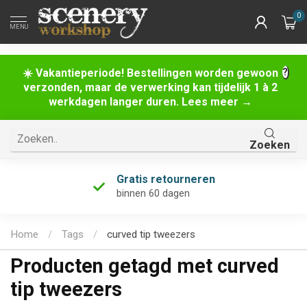
0
MENU
☀️ Vakantieperiode! Bestellingen worden gewoon
verzonden, maar de verwerking kan tijdelijk 1 à 2
werkdagen langer duren. Lees meer →
Zoeken
Gratis retourneren
binnen 60 dagen
Home
/
Tags
/
curved tip tweezers
Producten getagd met curved
tip tweezers