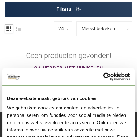
Filters
Geen producten gevonden!
GA VERDER MET WINKELEN
Deze website maakt gebruik van cookies
We gebruiken cookies om content en advertenties te
personaliseren, om functies voor social media te bieden
en om ons websiteverkeer te analyseren. Ook delen we
Abonneer je op onze nieuwsbrief
informatie over uw gebruik van onze site met onze
Blijf op de hoogte over onze laatste acties