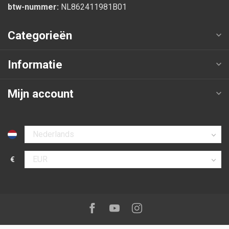
btw-nummer:
NL862411981B01
Categorieën
Informatie
Mijn account
Selecteer taal
€
Selecteer valuta
Volg ons op:
Facebook
Youtube
Instagram