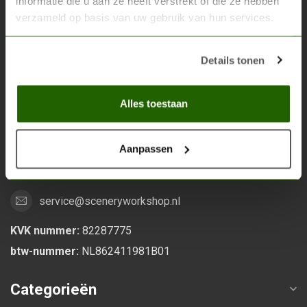
informatie die u aan ze heeft verstrekt of die ze hebben
verzameld op basis van uw gebruik van hun services.
Scenery Workshop BV
Alles voor je miniature wargaming en scenery
Details tonen
Grootstalselaan 46
Alles toestaan
6533 KK Nijmegen
Nederland
Aanpassen
0247370271
service@sceneryworkshop.nl
KVK nummer:
82287775
btw-nummer:
NL862411981B01
Categorieën