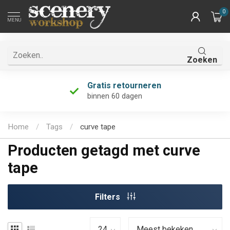
0
MENU
Zoeken
Gratis retourneren
binnen 60 dagen
Home
/
Tags
/
curve tape
Producten getagd met curve
tape
Filters