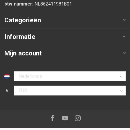
btw-nummer:
NL862411981B01
Categorieën
Informatie
Mijn account
Selecteer taal
€
Selecteer valuta
Volg ons op:
Facebook
Youtube
Instagram