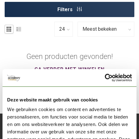
Filters
Geen producten gevonden!
GA VERDER MET WINKELEN
Deze website maakt gebruik van cookies
We gebruiken cookies om content en advertenties te
personaliseren, om functies voor social media te bieden
en om ons websiteverkeer te analyseren. Ook delen we
Abonneer je op onze nieuwsbrief
informatie over uw gebruik van onze site met onze
Blijf op de hoogte over onze laatste acties