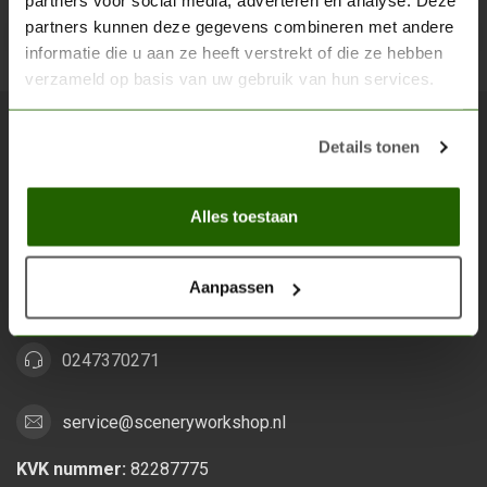
partners voor social media, adverteren en analyse. Deze
partners kunnen deze gegevens combineren met andere
Abon
informatie die u aan ze heeft verstrekt of die ze hebben
verzameld op basis van uw gebruik van hun services.
Details tonen
Scenery Workshop BV
Alles voor je miniature wargaming en scenery
Alles toestaan
Grootstalselaan 46
6533 KK Nijmegen
Aanpassen
Nederland
0247370271
service@sceneryworkshop.nl
KVK nummer:
82287775