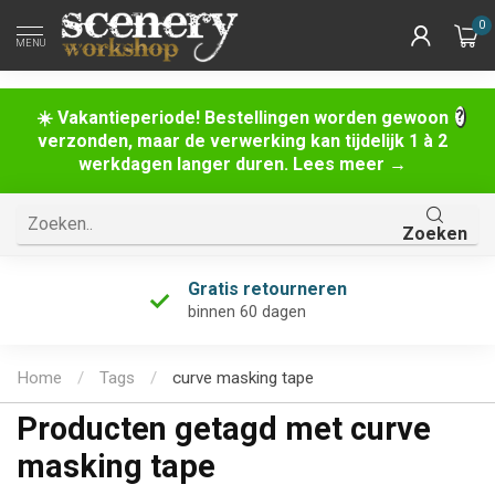
0
MENU
☀️ Vakantieperiode! Bestellingen worden gewoon
verzonden, maar de verwerking kan tijdelijk 1 à 2
werkdagen langer duren. Lees meer →
Zoeken
Gratis retourneren
binnen 60 dagen
Home
/
Tags
/
curve masking tape
Producten getagd met curve
masking tape