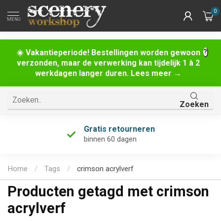
0
MENU
☀️ Vakantieperiode! Bestellingen worden gewoon
verzonden, maar de verwerking kan tijdelijk 1 à 2
werkdagen langer duren. Lees meer →
Zoeken
Gratis retourneren
binnen 60 dagen
Home
/
Tags
/
crimson acrylverf
Producten getagd met crimson
acrylverf