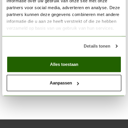
informatie over uw gebruik van onze site met onze
partners voor social media, adverteren en analyse. Deze
partners kunnen deze gegevens combineren met andere
informatie die u aan ze heeft verstrekt of die ze hebben
verzameld op basis van uw gebruik van hun services.
AK INTERACTIVE
Details tonen
Laser Magenta Acrylic Modelling Colors - 17ml -
AK11066
Alles toestaan
€2,75
Op voorraad
Aanpassen
Toev