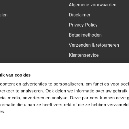
Algemene voorwaarden
alen
Disclaimer
p
Privacy Policy
Betaalmethoden
Verzenden & retourneren
Klantenservice
Sitemap
ik van cookies
Het vernieuwde Insiders spa
ontent en advertenties te personaliseren, om functies voor soci
erkeer te analyseren. Ook delen we informatie over uw gebruik 
cial media, adverteren en analyse. Deze partners kunnen deze
Volg ons op:
Facebook
Youtube
Instagram
ormatie die u aan ze heeft verstrekt of die ze hebben verzameld
es.
© Copyright 2026
-
Sceneryworkshop B.V.