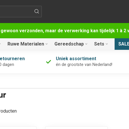
 gewoon verzonden, maar de verwerking kan tijdelijk 1 à 
Ruwe Materialen
Gereedschap
Sets
SAL
retourneren
Uniek assortiment
0 dagen
én de grootste van Nederland!
ur
oducten