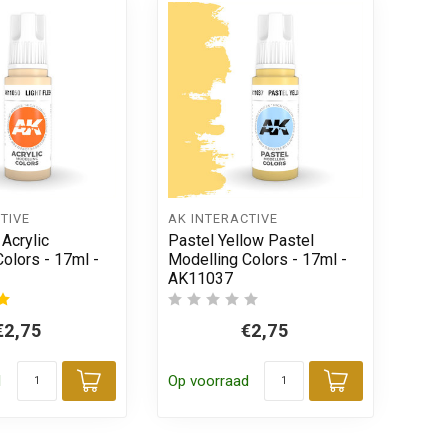
TIVE
AK INTERACTIVE
 Acrylic
Pastel Yellow Pastel
olors - 17ml -
Modelling Colors - 17ml -
AK11037
€2,75
€2,75
d
Op voorraad
Toevoegen aan winkelwagen
Toevoegen