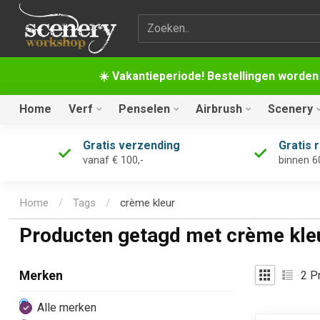
Zoekterm
☀️ Vakantieperiode! Bestellingen worden
Home
Verf
Penselen
Airbrush
Scenery
Gratis verzending
Gratis 
vanaf € 100,-
binnen 6
Home
/
Tags
/
crème kleur
Producten getagd met crème kle
2
Pr
Merken
Alle merken