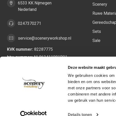
6533 KK Nijmegen
Scenery
Nederland
Ruwe Materi
Gereedscha
0247370271
Sets
service@sceneryworkshop.nl
Sale
KVK nummer:
82287775
btw-nummer:
NL862411981B01
Deze website maakt gebru
We gebruiken cookies om c
bieden en om ons websitev
met onze partners voor so
combineren met andere inf
uw gebruik van hun servic
Details tonen