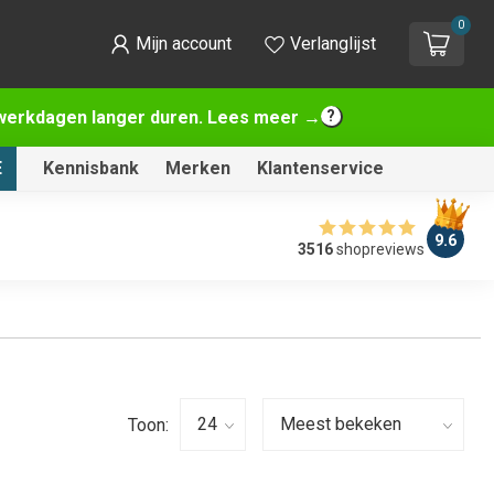
0
Mijn account
Verlanglijst
2 werkdagen langer duren. Lees meer →
E
Kennisbank
Merken
Klantenservice
9.6
3516
shopreviews
Toon: