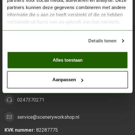
partners voor social media, adverteren en analyse. Deze
partners kunnen deze gegevens combineren met andere
Abon
informatie die u aan ze heeft verstrekt of die ze hebben
verzameld op basis van uw gebruik van hun services.
Details tonen
Scenery Workshop BV
Alles voor je miniature wargaming en scenery
Alles toestaan
Grootstalselaan 46
6533 KK Nijmegen
Aanpassen
Nederland
0247370271
service@sceneryworkshop.nl
KVK nummer:
82287775