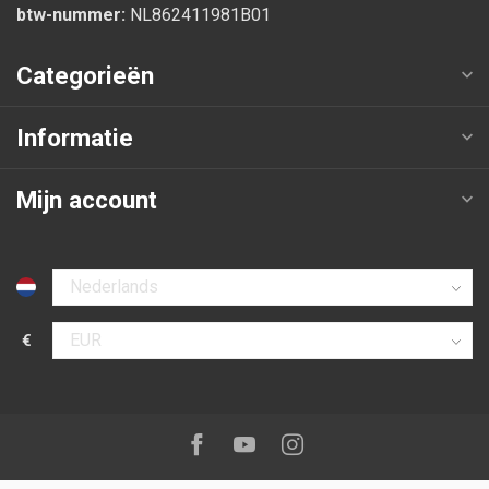
btw-nummer:
NL862411981B01
Categorieën
Informatie
Mijn account
Selecteer taal
€
Selecteer valuta
Volg ons op:
Facebook
Youtube
Instagram