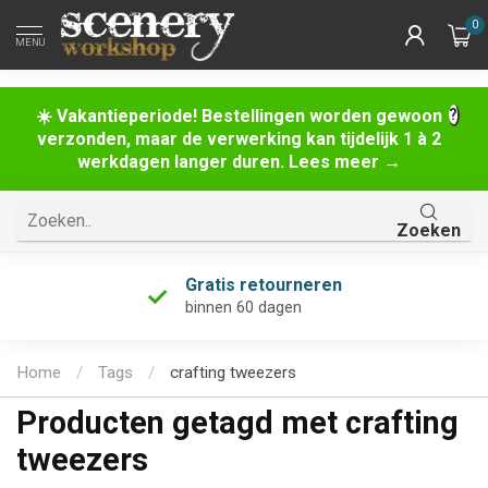
0
MENU
☀️ Vakantieperiode! Bestellingen worden gewoon
verzonden, maar de verwerking kan tijdelijk 1 à 2
werkdagen langer duren. Lees meer →
Zoeken
Gratis retourneren
binnen 60 dagen
Home
/
Tags
/
crafting tweezers
Producten getagd met crafting
tweezers