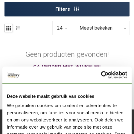
Filters
Geen producten gevonden!
GA VERDER MET WINKELEN
Deze website maakt gebruik van cookies
We gebruiken cookies om content en advertenties te
personaliseren, om functies voor social media te bieden
en om ons websiteverkeer te analyseren. Ook delen we
Abonneer je op onze nieuwsbrief
informatie over uw gebruik van onze site met onze
Blijf op de hoogte over onze laatste acties