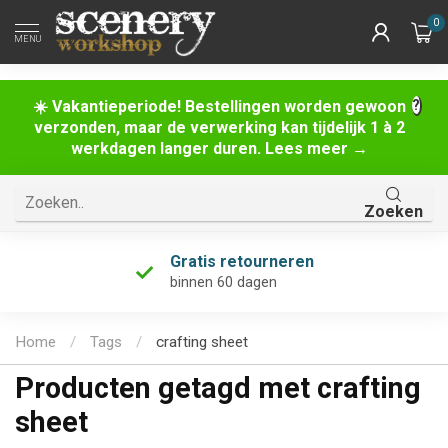
0
MENU
☀️ Vakantieperiode! Bestellingen worden gewoon
verzonden, maar de verwerking kan tijdelijk 1 à 2
werkdagen langer duren. Lees meer →
Zoeken
Gratis retourneren
binnen 60 dagen
Home
/
Tags
/
crafting sheet
Producten getagd met crafting
sheet