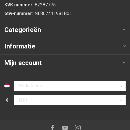
KVK nummer:
82287775
btw-nummer:
NL862411981B01
Categorieën
Informatie
Mijn account
Selecteer taal
€
Selecteer valuta
Volg ons op:
Facebook
Youtube
Instagram