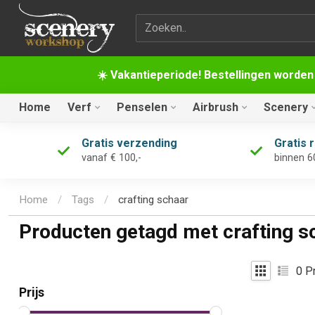
Zoekterm
☀️ Vakantieperiode! Bestellingen worden
Home
Verf
Penselen
Airbrush
Scenery
Gratis verzending
Gratis 
vanaf € 100,-
binnen 6
Home
/
Tags
/
crafting schaar
Producten getagd met crafting s
0
Pr
Prijs