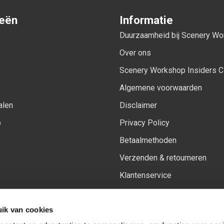
ieën
Informatie
Duurzaamheid bij Scenery W
Over ons
Scenery Workshop Insiders C
Algemene voorwaarden
alen
Disclaimer
p
Privacy Policy
Betaalmethoden
Verzenden & retourneren
Klantenservice
Sitemap
ik van cookies
Het vernieuwde Insiders spa