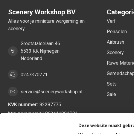
Scenery Workshop BV
Categor
Alles voor je miniature wargaming en
Verf
scenery
Penselen
Airbrush
Grootstalselaan 46
6533 KK Nijmegen
Scenery
Nederland
Ruwe Materi
Gereedscha
0247370271
Sets
service@sceneryworkshop.nl
Sale
KVK nummer:
82287775
btw-nummer:
NL862411981B01
Deze website maakt gebru