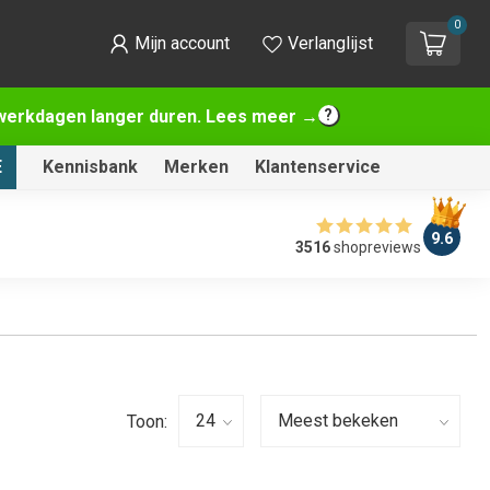
0
Mijn account
Verlanglijst
2 werkdagen langer duren. Lees meer →
E
Kennisbank
Merken
Klantenservice
9.6
3516
shopreviews
Toon: