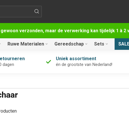
 gewoon verzonden, maar de verwerking kan tijdelijk 1 à 
Ruwe Materialen
Gereedschap
Sets
SAL
retourneren
Uniek assortiment
0 dagen
én de grootste van Nederland!
chaar
oducten