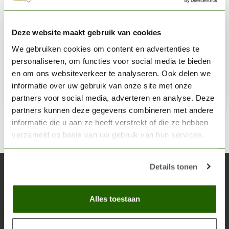
AK INTERACTIVE
Deze website maakt gebruik van cookies
Wet Sandpaper 1000 grit - 3x - AK9033
We gebruiken cookies om content en advertenties te
€2,25
personaliseren, om functies voor social media te bieden
Op voorraad
en om ons websiteverkeer te analyseren. Ook delen we
informatie over uw gebruik van onze site met onze
partners voor social media, adverteren en analyse. Deze
Toe
partners kunnen deze gegevens combineren met andere
informatie die u aan ze heeft verstrekt of die ze hebben
verzameld op basis van uw gebruik van hun services.
Details tonen
Abonneer je op onze nieuwsbrief
Blijf op de hoogte over onze laatste acties
Alles toestaan
Abon