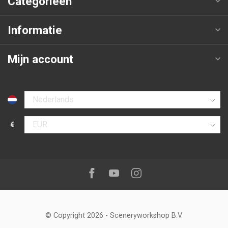
Categorieën
Informatie
Mijn account
Selecteer taal
€
Selecteer valuta
Volg ons op:
Facebook
Youtube
Instagram
© Copyright 2026
-
Sceneryworkshop B.V.