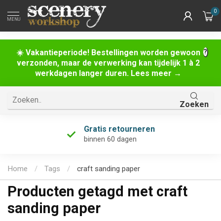
0
MENU
☀️ Vakantieperiode! Bestellingen worden gewoon
verzonden, maar de verwerking kan tijdelijk 1 à 2
werkdagen langer duren. Lees meer →
Zoeken
Gratis retourneren
binnen 60 dagen
Home
/
Tags
/
craft sanding paper
Producten getagd met craft
sanding paper