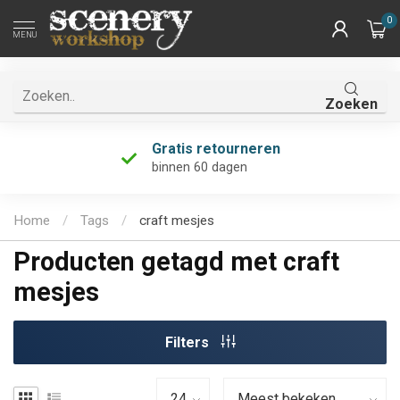
0
MENU
Zoeken
Gratis retourneren
binnen 60 dagen
Home
/
Tags
/
craft mesjes
Producten getagd met craft
mesjes
Filters