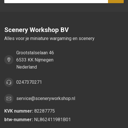
Abon
Scenery Workshop BV
Alles voor je miniature wargaming en scenery
Grootstalselaan 46
6533 KK Nijmegen
Nederland
0247370271
service@sceneryworkshop.nl
KVK nummer:
82287775
btw-nummer:
NL862411981B01