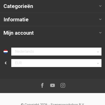
Categorieën
Informatie
Mijn account
Selecteer taal
€
Selecteer valuta
Volg ons op:
Facebook
Youtube
Instagram
© Copyright 2026
-
Sceneryworkshop B.V.