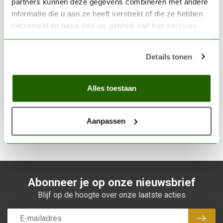
partners kunnen deze gegevens combineren met andere
informatie die u aan ze heeft verstrekt of die ze hebben
MODEL CRAFT
verzameld op basis van uw gebruik van hun services.
Valuepack Fine Point Blades (#11) - 100x -
PKN1711/100
Details tonen
€34,90
Op voorraad
Alles toestaan
Toev
Aanpassen
Abonneer je op onze nieuwsbrief
Blijf op de hoogte over onze laatste acties