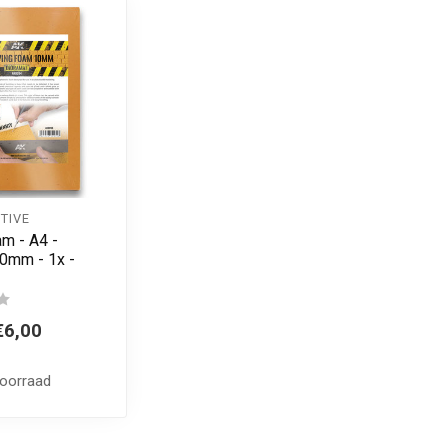
TIVE
m - A4 -
0mm - 1x -
€6,00
voorraad