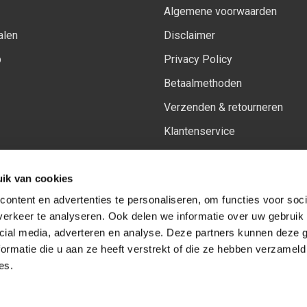
Algemene voorwaarden
alen
Disclaimer
p
Privacy Policy
Betaalmethoden
Verzenden & retourneren
Klantenservice
Sitemap
ik van cookies
Het vernieuwde Insiders spa
ontent en advertenties te personaliseren, om functies voor soci
erkeer te analyseren. Ook delen we informatie over uw gebruik 
cial media, adverteren en analyse. Deze partners kunnen deze
Volg ons op:
Facebook
Youtube
Instagram
ormatie die u aan ze heeft verstrekt of die ze hebben verzameld
es.
© Copyright 2026
-
Sceneryworkshop B.V.