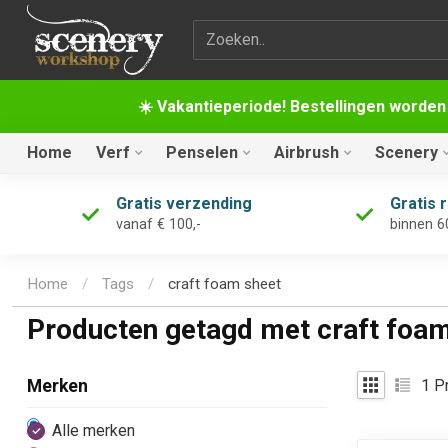
Zoekterm
☀️ Vakantieperiode! Bestellingen worden
Home
Verf
Penselen
Airbrush
Scenery
Gratis verzending
Gratis 
vanaf € 100,-
binnen 6
Home
/
Tags
/
craft foam sheet
Producten getagd met craft foa
1
Pr
Merken
Alle merken