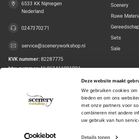
6533 KK Nijmegen
Scenery
Nederland
Ruwe Materi
Gereedscha
0247370271
Sets
service@sceneryworkshop.nl
Sale
KVK nummer:
82287775
btw-nummer:
NL862411981B01
Deze website maakt gebru
We gebruiken cookies om c
bieden en om ons websitev
met onze partners voor so
combineren met andere inf
uw gebruik van hun servic
Details tonen