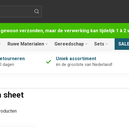
 gewoon verzonden, maar de verwerking kan tijdelijk 1 à 
Ruwe Materialen
Gereedschap
Sets
SAL
retourneren
Uniek assortiment
0 dagen
én de grootste van Nederland!
m sheet
oducten