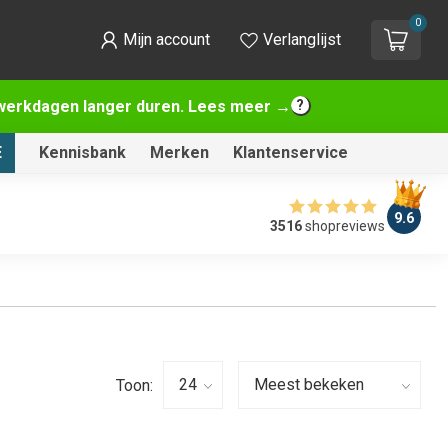
0
Mijn account
Verlanglijst
2 werkdagen langer duren. Lees meer →
E
Kennisbank
Merken
Klantenservice
9.6
3516
shopreviews
Toon: