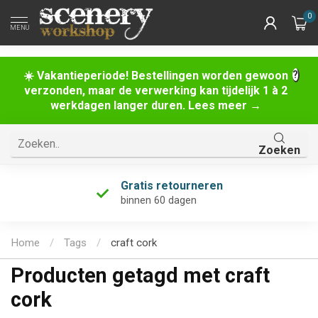
0
MENU
☀️ Vakantieperiode! Bestellingen worden gewoon
verzonden, maar de verwerking kan tijdelijk 1 à 2
werkdagen langer duren. Lees meer →
Zoeken
Gratis retourneren
binnen 60 dagen
Home
/
Tags
/
craft cork
Producten getagd met craft
cork