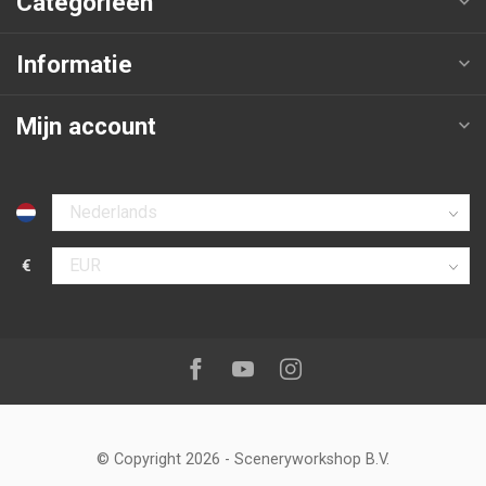
Categorieën
Informatie
Mijn account
Selecteer taal
€
Selecteer valuta
Volg ons op:
Facebook
Youtube
Instagram
© Copyright 2026
-
Sceneryworkshop B.V.