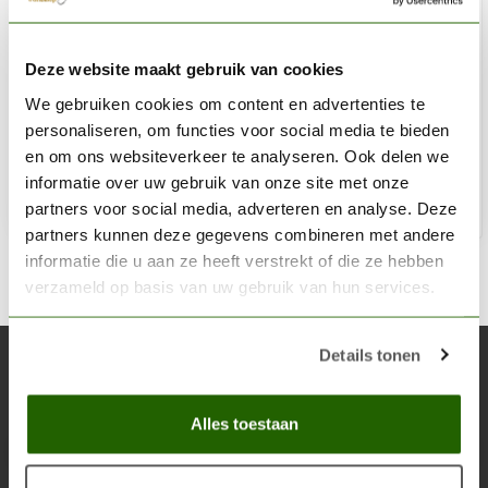
AK INTERACTIVE
Deze website maakt gebruik van cookies
Kurk Vel Fijn - 20cm x 30cm x 1mm - 2x - AK8046
We gebruiken cookies om content en advertenties te
€4,00
personaliseren, om functies voor social media te bieden
Niet op voorraad
en om ons websiteverkeer te analyseren. Ook delen we
informatie over uw gebruik van onze site met onze
partners voor social media, adverteren en analyse. Deze
partners kunnen deze gegevens combineren met andere
informatie die u aan ze heeft verstrekt of die ze hebben
verzameld op basis van uw gebruik van hun services.
Details tonen
Abonneer je op onze nieuwsbrief
Blijf op de hoogte over onze laatste acties
Alles toestaan
Abon