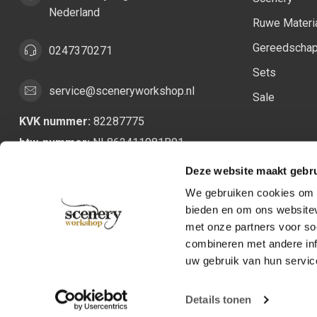
Nederland
Ruwe Materi
Gereedscha
0247370271
Sets
service@sceneryworkshop.nl
Sale
KVK nummer:
82287775
btw-nummer:
NL862411981B01
Deze website maakt gebru
We gebruiken cookies om c
bieden en om ons websitev
met onze partners voor so
combineren met andere inf
uw gebruik van hun servic
Details tonen