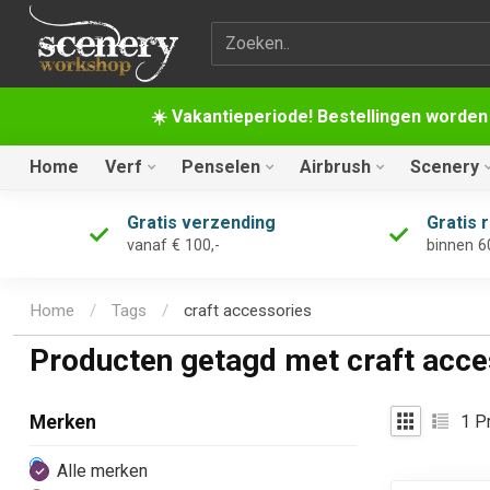
Zoekterm
☀️ Vakantieperiode! Bestellingen worden
Home
Verf
Penselen
Airbrush
Scenery
Gratis verzending
Gratis 
vanaf € 100,-
binnen 6
Home
/
Tags
/
craft accessories
Producten getagd met craft acce
1
Pr
Merken
Alle merken