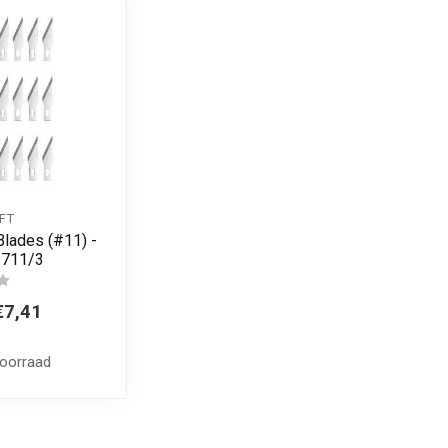
FT
Blades (#11) -
1711/3
€7,41
voorraad