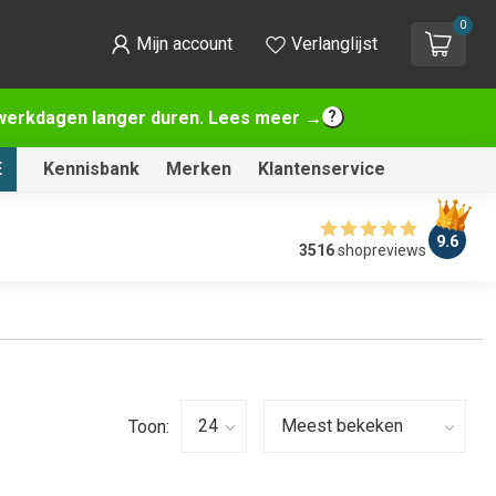
0
Mijn account
Verlanglijst
2 werkdagen langer duren. Lees meer →
E
Kennisbank
Merken
Klantenservice
9.6
3516
shopreviews
Toon: