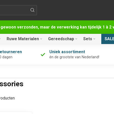
 gewoon verzonden, maar de verwerking kan tijdelijk 1 à 
Ruwe Materialen
Gereedschap
Sets
SAL
retourneren
Uniek assortiment
0 dagen
én de grootste van Nederland!
ssories
oducten