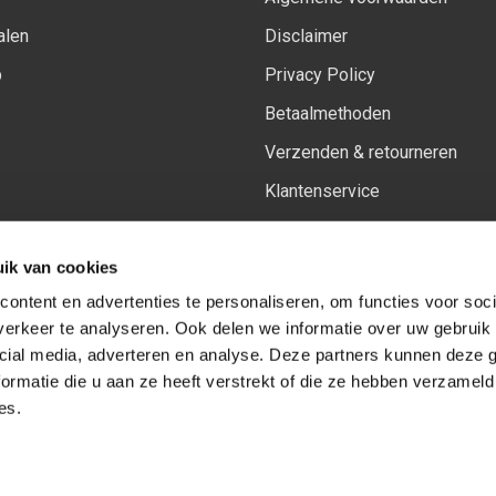
alen
Disclaimer
p
Privacy Policy
Betaalmethoden
Verzenden & retourneren
Klantenservice
Sitemap
ik van cookies
Het vernieuwde Insiders spa
ontent en advertenties te personaliseren, om functies voor soci
erkeer te analyseren. Ook delen we informatie over uw gebruik 
cial media, adverteren en analyse. Deze partners kunnen deze
Volg ons op:
Facebook
Youtube
Instagram
ormatie die u aan ze heeft verstrekt of die ze hebben verzameld
es.
© Copyright 2026
-
Sceneryworkshop B.V.