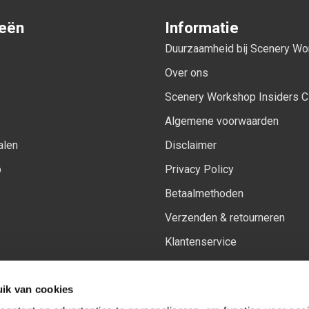
ieën
Informatie
Duurzaamheid bij Scenery W
Over ons
Scenery Workshop Insiders C
Algemene voorwaarden
alen
Disclaimer
p
Privacy Policy
Betaalmethoden
Verzenden & retourneren
Klantenservice
Sitemap
ik van cookies
Het vernieuwde Insiders spa