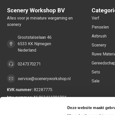
Scenery Workshop BV
Categor
Alles voor je miniature wargaming en
Verf
scenery
Penselen
Airbrush
Grootstalselaan 46
6533 KK Nijmegen
Scenery
Nederland
Ruwe Materi
Gereedscha
0247370271
Sets
service@sceneryworkshop.nl
Sale
KVK nummer:
82287775
btw-nummer:
NL862411981B01
Deze website maakt gebru