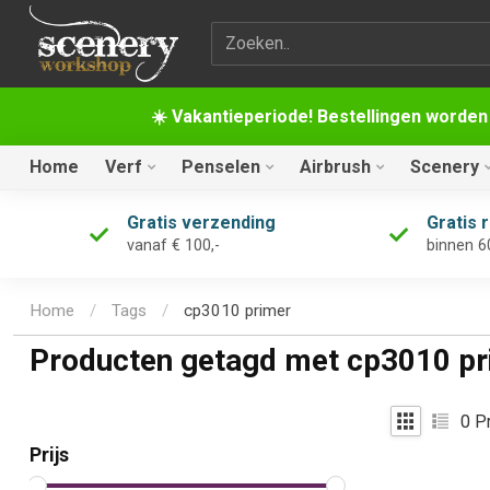
Zoekterm
☀️ Vakantieperiode! Bestellingen worden
Home
Verf
Penselen
Airbrush
Scenery
Gratis verzending
Gratis 
vanaf € 100,-
binnen 6
Home
/
Tags
/
cp3010 primer
Producten getagd met cp3010 pr
0
Pr
Prijs