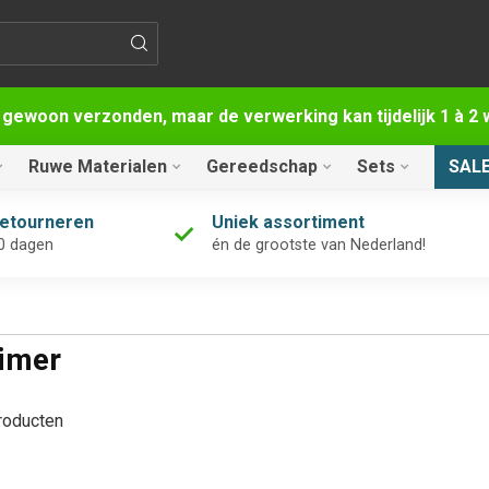
 gewoon verzonden, maar de verwerking kan tijdelijk 1 à 
Ruwe Materialen
Gereedschap
Sets
SAL
retourneren
Uniek assortiment
0 dagen
én de grootste van Nederland!
imer
oducten