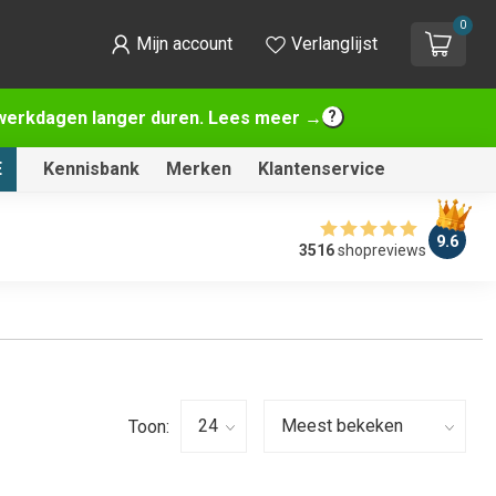
0
Mijn account
Verlanglijst
2 werkdagen langer duren. Lees meer →
E
Kennisbank
Merken
Klantenservice
9.6
3516
shopreviews
Toon: