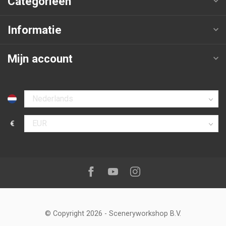
Categorieën
Informatie
Mijn account
Selecteer taal
€
Selecteer valuta
Volg ons op:
Facebook
Youtube
Instagram
© Copyright 2026
-
Sceneryworkshop B.V.