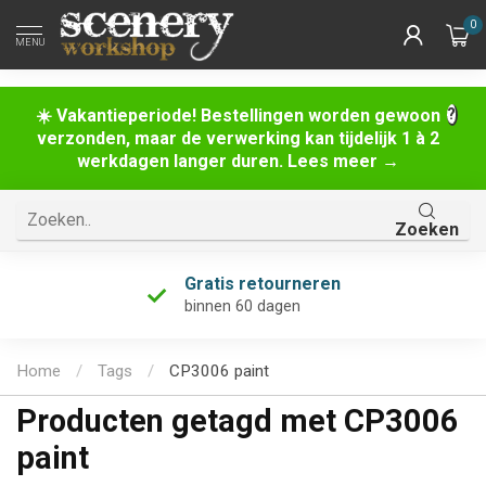
0
MENU
☀️ Vakantieperiode! Bestellingen worden gewoon
verzonden, maar de verwerking kan tijdelijk 1 à 2
werkdagen langer duren. Lees meer →
Zoeken
Gratis retourneren
binnen 60 dagen
Home
/
Tags
/
CP3006 paint
Producten getagd met CP3006
paint