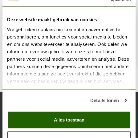
THE ARMY PAINTER
Deze website maakt gebruik van cookies
Pure Red - Colour Primer - CP3006
We gebruiken cookies om content en advertenties te
€13,53
personaliseren, om functies voor social media te bieden
Niet op voorraad
en om ons websiteverkeer te analyseren. Ook delen we
informatie over uw gebruik van onze site met onze
partners voor social media, adverteren en analyse. Deze
partners kunnen deze gegevens combineren met andere
informatie die u aan ze heeft verstrekt of die ze hebben
verzameld op basis van uw gebruik van hun services.
Details tonen
Abonneer je op onze nieuwsbrief
Blijf op de hoogte over onze laatste acties
Alles toestaan
Abon