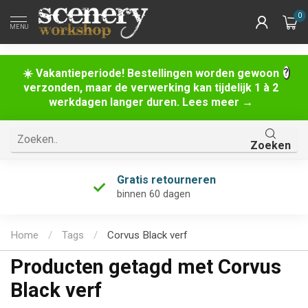
0
MENU
☀️ Vakantieperiode! Bestellingen worden gewoon
verzonden, maar de verwerking kan tijdelijk 1 à 2
werkdagen langer duren. Lees meer →
Zoeken
Gratis retourneren
binnen 60 dagen
Home
/
Tags
/
Corvus Black verf
Producten getagd met Corvus
Black verf