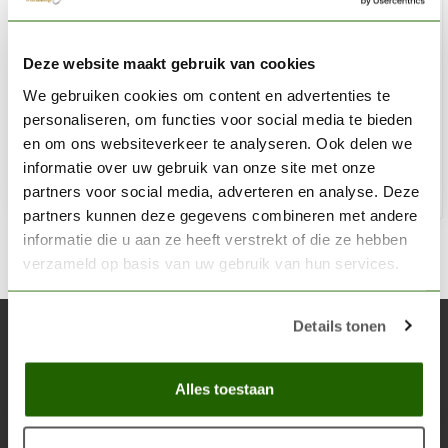
CITADEL
Deze website maakt gebruik van cookies
Corvus Black - Base Paint - 12ml - 21-44
We gebruiken cookies om content en advertenties te
€3,60
personaliseren, om functies voor social media te bieden
Niet op voorraad
en om ons websiteverkeer te analyseren. Ook delen we
informatie over uw gebruik van onze site met onze
partners voor social media, adverteren en analyse. Deze
partners kunnen deze gegevens combineren met andere
informatie die u aan ze heeft verstrekt of die ze hebben
verzameld op basis van uw gebruik van hun services.
Details tonen
Abonneer je op onze nieuwsbrief
Blijf op de hoogte over onze laatste acties
Alles toestaan
Abon