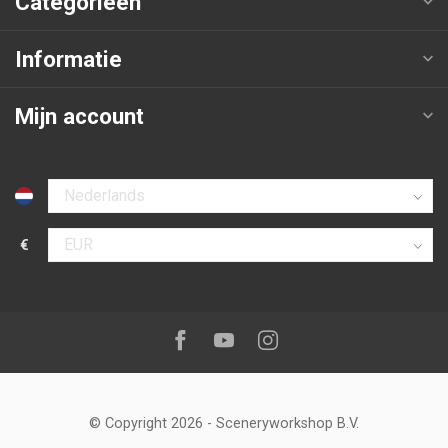
Categorieën
Informatie
Mijn account
Selecteer taal
€
Selecteer valuta
Volg ons op:
Facebook
Youtube
Instagram
© Copyright 2026
-
Sceneryworkshop B.V.