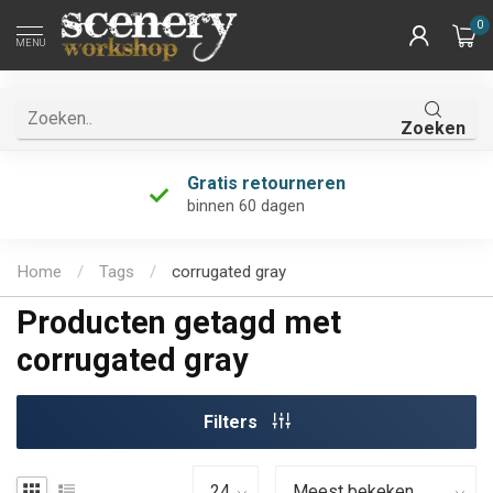
0
MENU
Zoeken
Gratis retourneren
binnen 60 dagen
Home
/
Tags
/
corrugated gray
Producten getagd met
corrugated gray
Filters