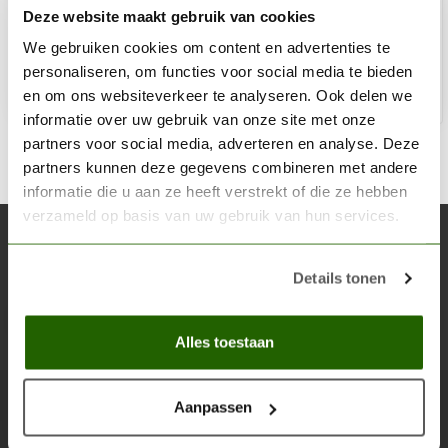
Deze website maakt gebruik van cookies
€13,95
Niet op voorraad
We gebruiken cookies om content en advertenties te
personaliseren, om functies voor social media te bieden
en om ons websiteverkeer te analyseren. Ook delen we
informatie over uw gebruik van onze site met onze
partners voor social media, adverteren en analyse. Deze
partners kunnen deze gegevens combineren met andere
informatie die u aan ze heeft verstrekt of die ze hebben
verzameld op basis van uw gebruik van hun services.
Abonneer je op onze nieuwsbrief
Blijf op de hoogte over onze laatste acties
Details tonen
Abon
Alles toestaan
Aanpassen
Scenery Workshop BV