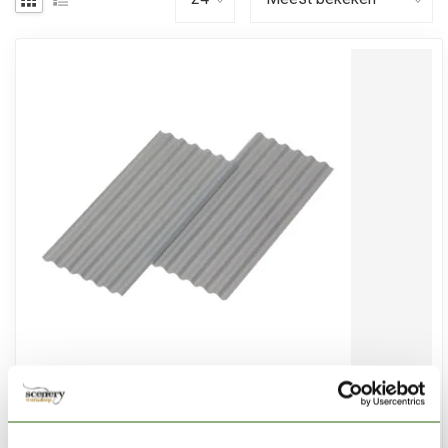
JUWEELA
Golfplaten Grijs - 30x - 23259