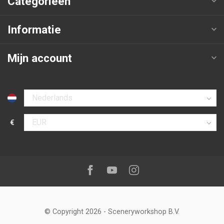
Categorieën
Informatie
Mijn account
Selecteer taal
€
Selecteer valuta
Volg ons op:
Facebook
Youtube
Instagram
© Copyright 2026
-
Sceneryworkshop B.V.