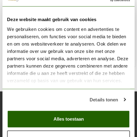
MINI MONSTERS
Deze website maakt gebruik van cookies
Stone Walls - 3x - MM-0052
We gebruiken cookies om content en advertenties te
€11,69
personaliseren, om functies voor social media te bieden
Niet op voorraad
en om ons websiteverkeer te analyseren. Ook delen we
informatie over uw gebruik van onze site met onze
partners voor social media, adverteren en analyse. Deze
partners kunnen deze gegevens combineren met andere
informatie die u aan ze heeft verstrekt of die ze hebben
verzameld op basis van uw gebruik van hun services.
Details tonen
Abonneer je op onze nieuwsbrief
Blijf op de hoogte over onze laatste acties
Alles toestaan
Abon