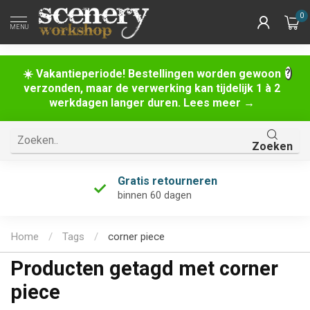
0
MENU
☀️ Vakantieperiode! Bestellingen worden gewoon
verzonden, maar de verwerking kan tijdelijk 1 à 2
werkdagen langer duren. Lees meer →
Zoeken
Gratis retourneren
binnen 60 dagen
Home
/
Tags
/
corner piece
Producten getagd met corner
piece