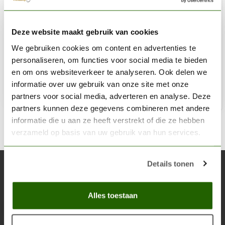
VALLEJO
Deze website maakt gebruik van cookies
Metal Color Copper - 32ml - 77710
We gebruiken cookies om content en advertenties te
€9,31
personaliseren, om functies voor social media te bieden
Niet op voorraad
en om ons websiteverkeer te analyseren. Ook delen we
informatie over uw gebruik van onze site met onze
partners voor social media, adverteren en analyse. Deze
partners kunnen deze gegevens combineren met andere
informatie die u aan ze heeft verstrekt of die ze hebben
verzameld op basis van uw gebruik van hun services.
Details tonen
Abonneer je op onze nieuwsbrief
Blijf op de hoogte over onze laatste acties
Alles toestaan
Abon