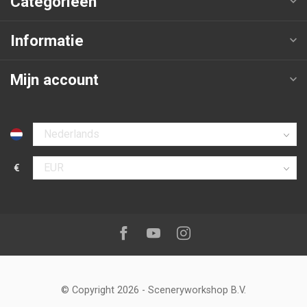
Categorieën
Informatie
Mijn account
Selecteer taal
€
Selecteer valuta
Volg ons op:
Facebook
Youtube
Instagram
© Copyright 2026
-
Sceneryworkshop B.V.