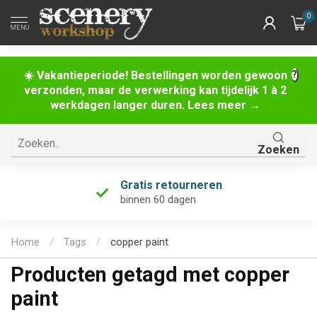
0
MENU
☀️ Vakantieperiode! Bestellingen worden gewoon
verzonden, maar de verwerking kan tijdelijk 1 à 2
werkdagen langer duren. Lees meer →
Zoeken
Gratis retourneren
binnen 60 dagen
Home
/
Tags
/
copper paint
Producten getagd met copper
paint