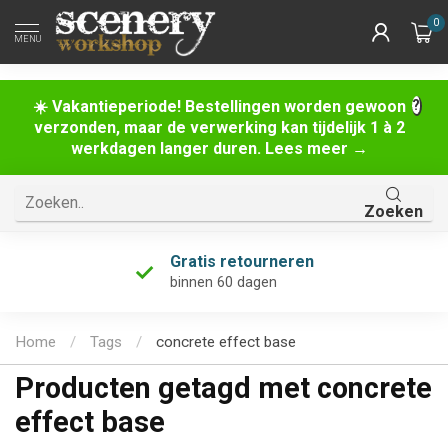
0
MENU
☀️ Vakantieperiode! Bestellingen worden gewoon
verzonden, maar de verwerking kan tijdelijk 1 à 2
werkdagen langer duren. Lees meer →
Zoeken
Gratis retourneren
binnen 60 dagen
Home
/
Tags
/
concrete effect base
Producten getagd met concrete
effect base