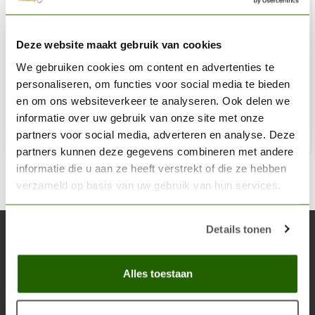
AK INTERACTIVE
Deze website maakt gebruik van cookies
Terrains Concrete - Diorama Series - 250ml - AK8014
We gebruiken cookies om content en advertenties te
€9,50
personaliseren, om functies voor social media te bieden
Niet op voorraad
en om ons websiteverkeer te analyseren. Ook delen we
informatie over uw gebruik van onze site met onze
partners voor social media, adverteren en analyse. Deze
partners kunnen deze gegevens combineren met andere
informatie die u aan ze heeft verstrekt of die ze hebben
verzameld op basis van uw gebruik van hun services.
Details tonen
Abonneer je op onze nieuwsbrief
Blijf op de hoogte over onze laatste acties
Alles toestaan
Abon