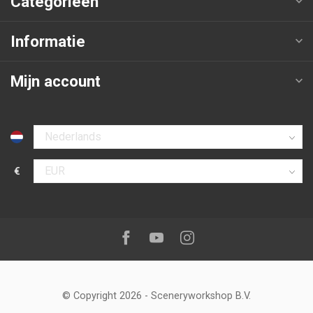
Categorieën
Informatie
Mijn account
Selecteer taal
€
Selecteer valuta
Volg ons op:
Facebook
Youtube
Instagram
© Copyright 2026
-
Sceneryworkshop B.V.