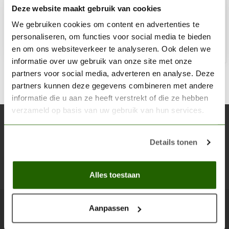
Deze website maakt gebruik van cookies
€11,19
Op voorraad
We gebruiken cookies om content en advertenties te
personaliseren, om functies voor social media te bieden
en om ons websiteverkeer te analyseren. Ook delen we
Toe
informatie over uw gebruik van onze site met onze
partners voor social media, adverteren en analyse. Deze
partners kunnen deze gegevens combineren met andere
informatie die u aan ze heeft verstrekt of die ze hebben
verzameld op basis van uw gebruik van hun services.
Abonneer je op onze nieuwsbrief
Blijf op de hoogte over onze laatste acties
Details tonen
Abon
Alles toestaan
Aanpassen
Scenery Workshop BV