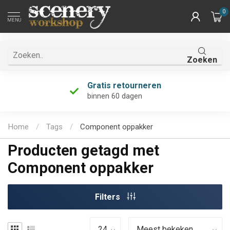
0
MENU
Zoeken
Gratis retourneren
binnen 60 dagen
Home
/
Tags
/
Component oppakker
Producten getagd met
Component oppakker
Filters