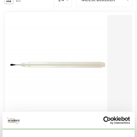
VALLEJO
Pick & Place Tool - Medium - Vallejo Tools - T12002