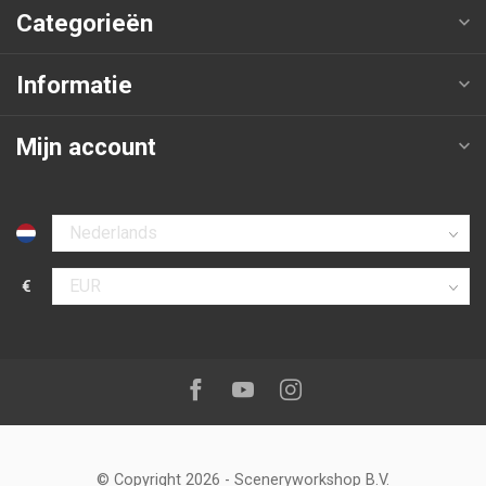
Categorieën
Informatie
Mijn account
Selecteer taal
€
Selecteer valuta
Volg ons op:
Facebook
Youtube
Instagram
© Copyright 2026
-
Sceneryworkshop B.V.