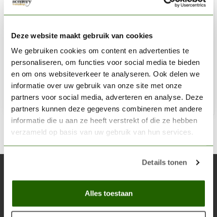
VALLEJO
Strong Curved Stainless Steel Tweezers - 17,5cm -
Deze website maakt gebruik van cookies
T12009
We gebruiken cookies om content en advertenties te
personaliseren, om functies voor social media te bieden
€9,12
en om ons websiteverkeer te analyseren. Ook delen we
Op voorraad
informatie over uw gebruik van onze site met onze
partners voor social media, adverteren en analyse. Deze
Toe
partners kunnen deze gegevens combineren met andere
informatie die u aan ze heeft verstrekt of die ze hebben
verzameld op basis van uw gebruik van hun services.
Details tonen
Abonneer je op onze nieuwsbrief
Blijf op de hoogte over onze laatste acties
Alles toestaan
Abon