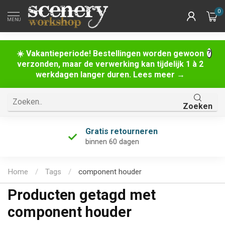
0
MENU
☀️ Vakantieperiode! Bestellingen worden gewoon
verzonden, maar de verwerking kan tijdelijk 1 à 2
werkdagen langer duren. Lees meer →
Zoeken
Gratis retourneren
binnen 60 dagen
Home
/
Tags
/
component houder
Producten getagd met
component houder