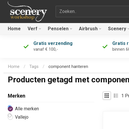
Zoekterm
Home
Verf
Penselen
Airbrush
Scenery
Gratis verzending
Gratis 
vanaf € 100,-
binnen 6
Home
/
Tags
/
component hanteren
Producten getagd met componen
1
Pr
Merken
Alle merken
Vallejo