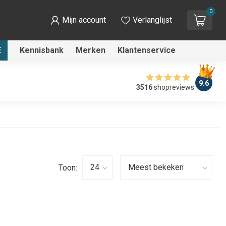
0
Mijn account
Verlanglijst
E
Kennisbank
Merken
Klantenservice
9.6
3516
shopreviews
Toon: