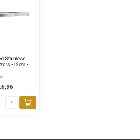
ed Stainless
zers -12cm -
€6,96
d
Toevoegen aan winkelwagen