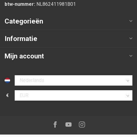
btw-nummer:
NL862411981B01
Categorieën
Informatie
Mijn account
Selecteer taal
€
Selecteer valuta
Volg ons op:
Facebook
Youtube
Instagram