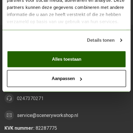
partners voor social media, adverteren en analyse. Deze
partners kunnen deze gegevens combineren met andere
Abon
informatie die u aan ze heeft verstrekt of die ze hebben
verzameld op basis van uw gebruik van hun services.
Details tonen
Scenery Workshop BV
Alles voor je miniature wargaming en scenery
Alles toestaan
Grootstalselaan 46
6533 KK Nijmegen
Aanpassen
Nederland
0247370271
service@sceneryworkshop.nl
KVK nummer:
82287775