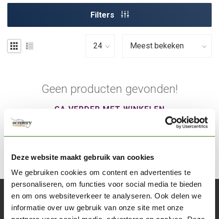
Filters
Geen producten gevonden!
GA VERDER MET WINKELEN
Deze website maakt gebruik van cookies
We gebruiken cookies om content en advertenties te
personaliseren, om functies voor social media te bieden
en om ons websiteverkeer te analyseren. Ook delen we
Abonneer je op onze nieuwsbrief
informatie over uw gebruik van onze site met onze
Blijf op de hoogte over onze laatste acties