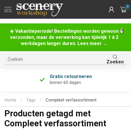
0
MENU
☀️ Vakantieperiode! Bestellingen worden gewoon
verzonden, maar de verwerking kan tijdelijk 1 à 2
werkdagen langer duren. Lees meer →
Zoeken
Gratis retourneren
binnen 60 dagen
Home
/
Tags
/
Compleet verfassortiment
Producten getagd met
Compleet verfassortiment