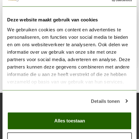
THE ARMY PAINTER
Deze website maakt gebruik van cookies
Precise Detail Brush - BR7001
We gebruiken cookies om content en advertenties te
€4,82
personaliseren, om functies voor social media te bieden
Niet op voorraad
en om ons websiteverkeer te analyseren. Ook delen we
informatie over uw gebruik van onze site met onze
partners voor social media, adverteren en analyse. Deze
partners kunnen deze gegevens combineren met andere
informatie die u aan ze heeft verstrekt of die ze hebben
verzameld op basis van uw gebruik van hun services.
Details tonen
Abonneer je op onze nieuwsbrief
Blijf op de hoogte over onze laatste acties
Alles toestaan
Abon