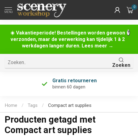
0
MENU
☀️ Vakantieperiode! Bestellingen worden gewoon
verzonden, maar de verwerking kan tijdelijk 1 à 2
werkdagen langer duren. Lees meer →
Zoeken
Gratis retourneren
binnen 60 dagen
Home
/
Tags
/
Compact art supplies
Producten getagd met
Compact art supplies