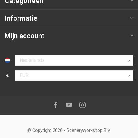
Categorieën
Informatie
Mijn account
Selecteer taal
€
Selecteer valuta
Volg ons op:
Facebook
Youtube
Instagram
© Copyright 2026
-
Sceneryworkshop B.V.