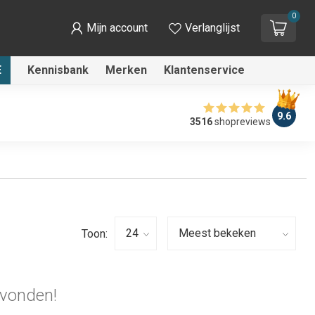
0
Mijn account
Verlanglijst
E
Kennisbank
Merken
Klantenservice
9.6
3516
shopreviews
Toon:
vonden!