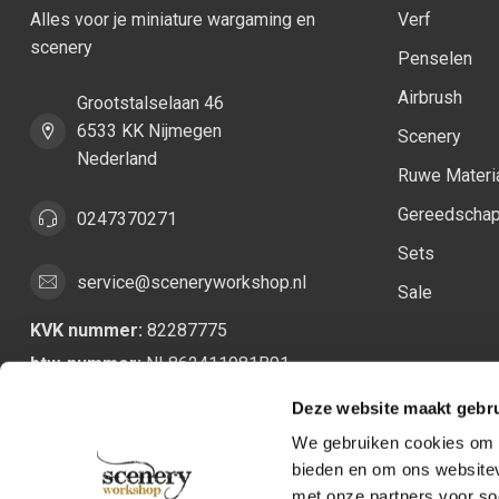
Alles voor je miniature wargaming en
Verf
scenery
Penselen
Airbrush
Grootstalselaan 46
6533 KK Nijmegen
Scenery
Nederland
Ruwe Materi
Gereedscha
0247370271
Sets
service@sceneryworkshop.nl
Sale
KVK nummer:
82287775
btw-nummer:
NL862411981B01
Deze website maakt gebru
We gebruiken cookies om c
bieden en om ons websitev
met onze partners voor so