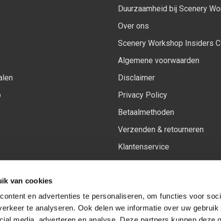
Duurzaamheid bij Scenery W
Over ons
Scenery Workshop Insiders C
Algemene voorwaarden
alen
Disclaimer
p
Privacy Policy
Betaalmethoden
Verzenden & retourneren
Klantenservice
Sitemap
ik van cookies
Het vernieuwde Insiders spa
ontent en advertenties te personaliseren, om functies voor soci
erkeer te analyseren. Ook delen we informatie over uw gebruik 
cial media, adverteren en analyse. Deze partners kunnen deze