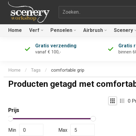
Zoekterm
Home
Verf
Penselen
Airbrush
Scenery
Gratis verzending
Gratis 
vanaf € 100,-
binnen 6
Home
/
Tags
/
comfortable grip
Producten getagd met comfortab
0
Pr
Prijs
Min
Max