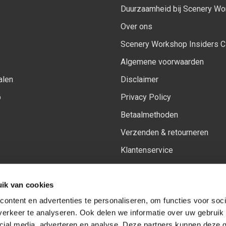
Duurzaamheid bij Scenery W
Over ons
Scenery Workshop Insiders C
Algemene voorwaarden
alen
Disclaimer
p
Privacy Policy
Betaalmethoden
Verzenden & retourneren
Klantenservice
Sitemap
ik van cookies
Het vernieuwde Insiders spa
ontent en advertenties te personaliseren, om functies voor soci
erkeer te analyseren. Ook delen we informatie over uw gebruik 
cial media, adverteren en analyse. Deze partners kunnen deze