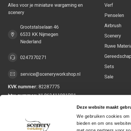
Alles voor je miniature wargaming en
Verf
scenery
Penselen
Airbrush
Grootstalselaan 46
6533 KK Nijmegen
Scenery
Nederland
Ruwe Materi
Gereedscha
0247370271
Sets
service@sceneryworkshop.nl
Sale
KVK nummer:
82287775
btw-nummer:
NL862411981B01
Deze website maakt gebru
We gebruiken cookies om c
bieden en om ons websitev
met onze partners voor so