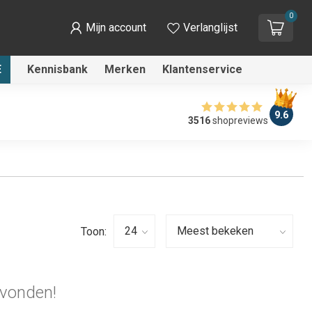
0
Mijn account
Verlanglijst
E
Kennisbank
Merken
Klantenservice
9.6
3516
shopreviews
Toon:
vonden!