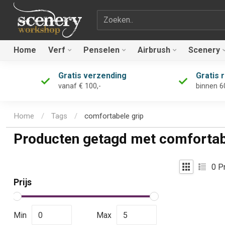
Zoekterm
Home
Verf
Penselen
Airbrush
Scenery
Gratis verzending
Gratis 
vanaf € 100,-
binnen 6
Home
/
Tags
/
comfortabele grip
Producten getagd met comfortab
0
Pr
Prijs
Min
Max