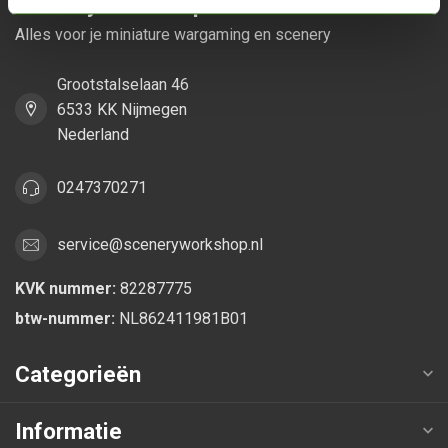
Scenery Workshop BV
Alles voor je miniature wargaming en scenery
Grootstalselaan 46
6533 KK Nijmegen
Nederland
0247370271
service@sceneryworkshop.nl
KVK nummer:
82287775
btw-nummer:
NL862411981B01
Categorieën
Informatie