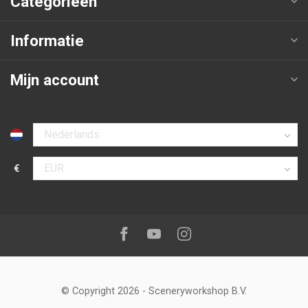
Categorieën
Informatie
Mijn account
Selecteer taal
€
Selecteer valuta
Volg ons op:
Facebook
Youtube
Instagram
© Copyright 2026
-
Sceneryworkshop B.V.