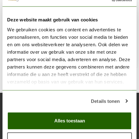
CITADEL
Deze website maakt gebruik van cookies
Caledor Sky - Base Paint - 12ml - 21-09
We gebruiken cookies om content en advertenties te
€3,60
personaliseren, om functies voor social media te bieden
Op voorraad
en om ons websiteverkeer te analyseren. Ook delen we
informatie over uw gebruik van onze site met onze
partners voor social media, adverteren en analyse. Deze
Toe
partners kunnen deze gegevens combineren met andere
informatie die u aan ze heeft verstrekt of die ze hebben
verzameld op basis van uw gebruik van hun services.
Details tonen
Abonneer je op onze nieuwsbrief
Blijf op de hoogte over onze laatste acties
Alles toestaan
Abon