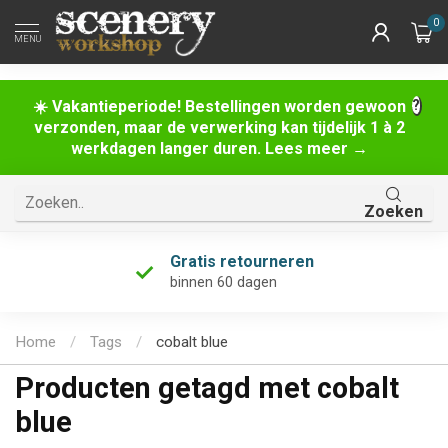
0
MENU
☀️ Vakantieperiode! Bestellingen worden gewoon
verzonden, maar de verwerking kan tijdelijk 1 à 2
werkdagen langer duren. Lees meer →
Zoeken
Gratis retourneren
binnen 60 dagen
Home
/
Tags
/
cobalt blue
Producten getagd met cobalt
blue