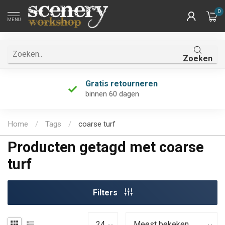
0
MENU
Zoeken
Gratis retourneren
binnen 60 dagen
Home
/
Tags
/
coarse turf
Producten getagd met coarse
turf
Filters