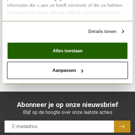
informatie die u aan ze heeft verstrekt of die ze hebben
verzameld op basis van uw gebruik van hun services.
WOODLAND SCENICS
Burnt Grass Coarse Turf - 353cmÂ³ - WLS-T62
Details tonen
€6,30
Niet op voorraad
Alles toestaan
Aanpassen
Abonneer je op onze nieuwsbrief
Blijf op de hoogte over onze laatste acties
Abon