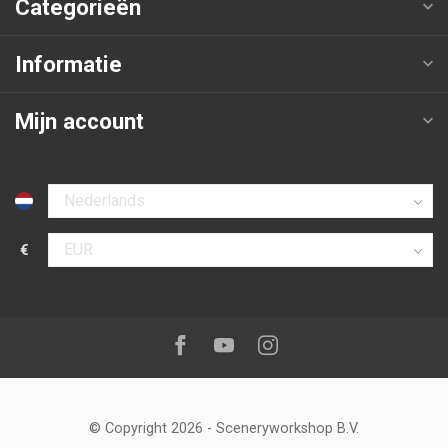
Categorieën
Informatie
Mijn account
Selecteer taal
€
Selecteer valuta
Volg ons op:
Facebook
Youtube
Instagram
© Copyright 2026
-
Sceneryworkshop B.V.