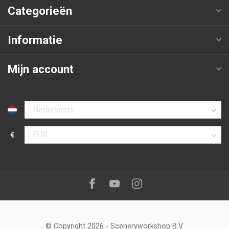
Categorieën
Informatie
Mijn account
Selecteer taal
€
Selecteer valuta
Volg ons op:
Facebook
Youtube
Instagram
© Copyright 2026
-
Sceneryworkshop B.V.