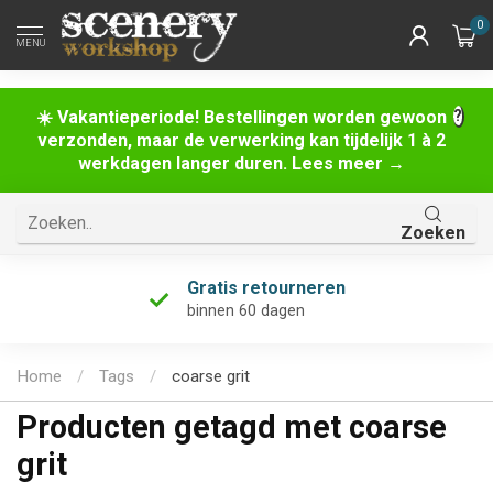
0
MENU
☀️ Vakantieperiode! Bestellingen worden gewoon
verzonden, maar de verwerking kan tijdelijk 1 à 2
werkdagen langer duren. Lees meer →
Zoeken
Gratis retourneren
binnen 60 dagen
Home
/
Tags
/
coarse grit
Producten getagd met coarse
grit