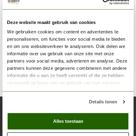
VALLEJO
FlexiSander Dual Grit 80x30x6mm - schuurblok - 3x -
Deze website maakt gebruik van cookies
Vallejo Tools - T04003
We gebruiken cookies om content en advertenties te
personaliseren, om functies voor social media te bieden
€6,39
en om ons websiteverkeer te analyseren. Ook delen we
Niet op voorraad
informatie over uw gebruik van onze site met onze
partners voor social media, adverteren en analyse. Deze
partners kunnen deze gegevens combineren met andere
informatie die u aan ze heeft verstrekt of die ze hebben
verzameld op basis van uw gebruik van hun services.
Details tonen
Abonneer je op onze nieuwsbrief
Blijf op de hoogte over onze laatste acties
Alles toestaan
Abon