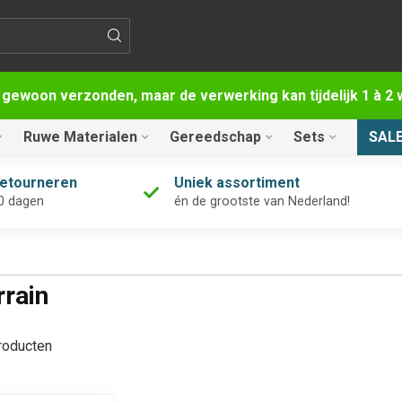
 gewoon verzonden, maar de verwerking kan tijdelijk 1 à 
Ruwe Materialen
Gereedschap
Sets
SAL
retourneren
Uniek assortiment
0 dagen
én de grootste van Nederland!
rain
oducten