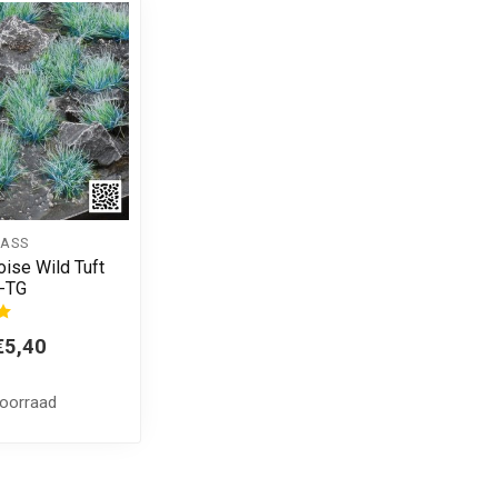
ASS
oise Wild Tuft
-TG
€5,40
voorraad