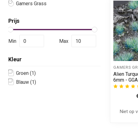
Gamers Grass
Prijs
Min
Max
Kleur
GAMERS GR
Groen
(1)
Alien Turqu
6mm - GGA
Blauw
(1)
Niet op 