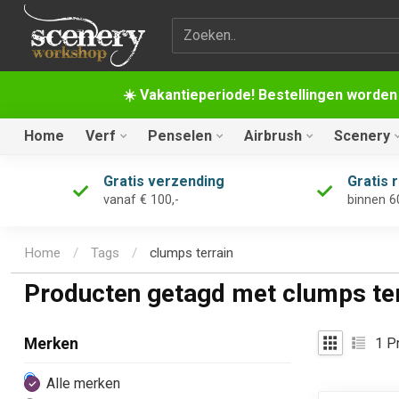
Zoekterm
☀️ Vakantieperiode! Bestellingen worden
Home
Verf
Penselen
Airbrush
Scenery
Gratis verzending
Gratis 
vanaf € 100,-
binnen 6
Home
/
Tags
/
clumps terrain
Producten getagd met clumps ter
1
Pr
Merken
Alle merken