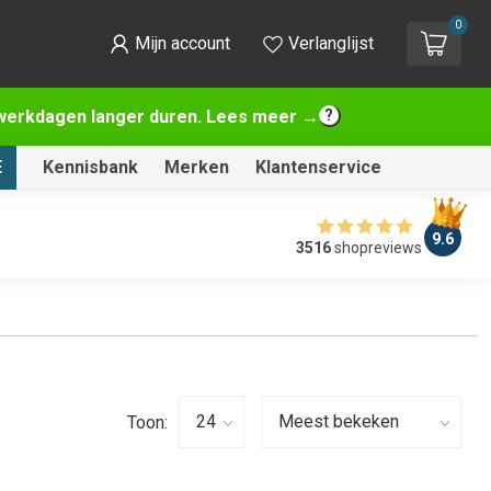
0
Mijn account
Verlanglijst
2 werkdagen langer duren. Lees meer →
E
Kennisbank
Merken
Klantenservice
9.6
3516
shopreviews
Toon: