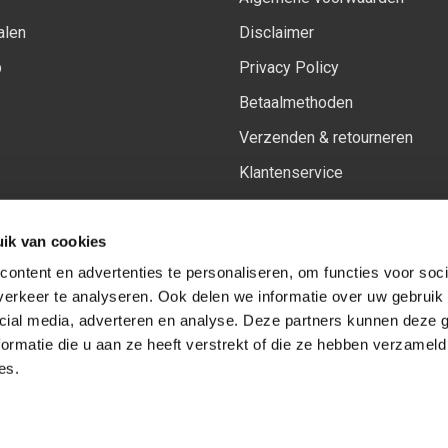
alen
Disclaimer
p
Privacy Policy
Betaalmethoden
Verzenden & retourneren
Klantenservice
Sitemap
ik van cookies
Het vernieuwde Insiders spa
ontent en advertenties te personaliseren, om functies voor soci
erkeer te analyseren. Ook delen we informatie over uw gebruik 
cial media, adverteren en analyse. Deze partners kunnen deze
Volg ons op:
Facebook
Youtube
Instagram
ormatie die u aan ze heeft verstrekt of die ze hebben verzameld
es.
© Copyright 2026
-
Sceneryworkshop B.V.