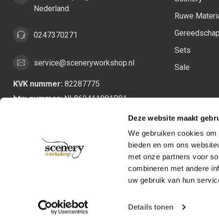
Nederland
Ruwe Materi
Gereedscha
0247370271
Sets
service@sceneryworkshop.nl
Sale
KVK nummer:
82287775
btw-nummer:
NL862411981B01
Deze website maakt gebru
We gebruiken cookies om c
bieden en om ons websitev
met onze partners voor so
combineren met andere inf
uw gebruik van hun servic
Details tonen