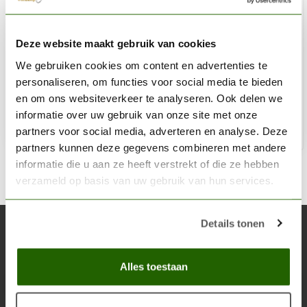
WOODLAND SCENICS
Deze website maakt gebruik van cookies
Hob-e-Tac - 59ml - S195
We gebruiken cookies om content en advertenties te
€10,60
personaliseren, om functies voor social media te bieden
Op voorraad
en om ons websiteverkeer te analyseren. Ook delen we
informatie over uw gebruik van onze site met onze
partners voor social media, adverteren en analyse. Deze
Toe
partners kunnen deze gegevens combineren met andere
informatie die u aan ze heeft verstrekt of die ze hebben
verzameld op basis van uw gebruik van hun services.
Details tonen
Abonneer je op onze nieuwsbrief
Blijf op de hoogte over onze laatste acties
Alles toestaan
Abon