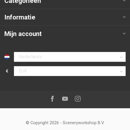
Categorieën
Informatie
Mijn account
Selecteer taal
€
Selecteer valuta
Volg ons op:
Facebook
Youtube
Instagram
© Copyright 2026
-
Sceneryworkshop B.V.