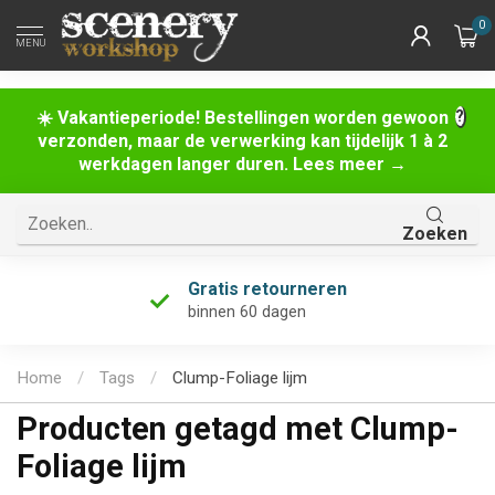
0
MENU
☀️ Vakantieperiode! Bestellingen worden gewoon
verzonden, maar de verwerking kan tijdelijk 1 à 2
werkdagen langer duren. Lees meer →
Zoeken
Gratis retourneren
binnen 60 dagen
Home
/
Tags
/
Clump-Foliage lijm
Producten getagd met Clump-
Foliage lijm