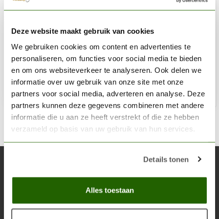
HOBBYZONE
Deze website maakt gebruik van cookies
Airbrush Station - AS1
We gebruiken cookies om content en advertenties te
€35,45
personaliseren, om functies voor social media te bieden
Niet op voorraad
en om ons websiteverkeer te analyseren. Ook delen we
informatie over uw gebruik van onze site met onze
partners voor social media, adverteren en analyse. Deze
partners kunnen deze gegevens combineren met andere
informatie die u aan ze heeft verstrekt of die ze hebben
verzameld op basis van uw gebruik van hun services.
Details tonen
Abonneer je op onze nieuwsbrief
Blijf op de hoogte over onze laatste acties
Alles toestaan
Abon