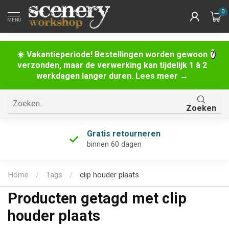
0
MENU
☀️ Vakantieperiode! Bestellingen worden gewoon
verzonden, maar de verwerking kan tijdelijk 1 à 2
werkdagen langer duren. Lees meer →
Zoeken
Gratis retourneren
binnen 60 dagen
Home
/
Tags
/
clip houder plaats
Producten getagd met clip
houder plaats