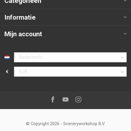
Categorieën
Informatie
Mijn account
Selecteer taal
€
Selecteer valuta
Volg ons op:
Facebook
Youtube
Instagram
© Copyright 2026
-
Sceneryworkshop B.V.