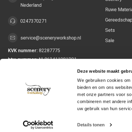
Nederland
Ruwe Materi
Gereedscha
0247370271
Sets
service@sceneryworkshop.nl
Sale
KVK nummer:
82287775
btw-nummer:
NL862411981B01
Deze website maakt gebru
We gebruiken cookies om c
bieden en om ons websitev
met onze partners voor so
combineren met andere inf
uw gebruik van hun servic
Details tonen