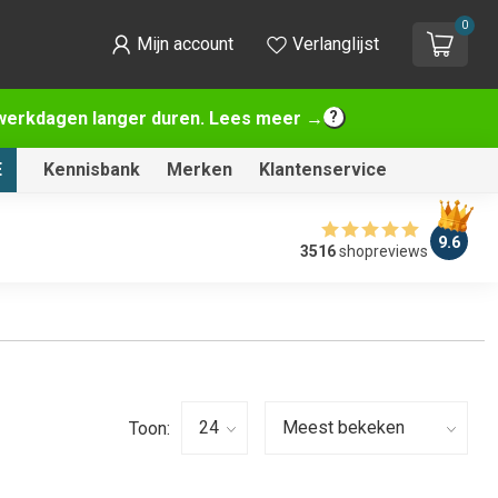
0
Mijn account
Verlanglijst
2 werkdagen langer duren. Lees meer →
E
Kennisbank
Merken
Klantenservice
9.6
3516
shopreviews
Toon: