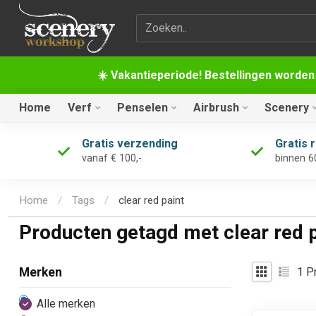
Zoekterm
☀️ Vakantieperiode! Bestellingen worden
Home
Verf
Penselen
Airbrush
Scenery
Gratis verzending
Gratis 
vanaf € 100,-
binnen 6
Home
/
Tags
/
clear red paint
Producten getagd met clear red p
1
Pr
Merken
Alle merken