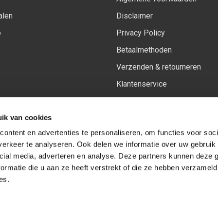
alen
Disclaimer
p
Privacy Policy
Betaalmethoden
Verzenden & retourneren
Klantenservice
Sitemap
ik van cookies
Het vernieuwde Insiders spa
ontent en advertenties te personaliseren, om functies voor soci
erkeer te analyseren. Ook delen we informatie over uw gebruik 
cial media, adverteren en analyse. Deze partners kunnen deze
Volg ons op:
Facebook
Youtube
Instagram
ormatie die u aan ze heeft verstrekt of die ze hebben verzameld
es.
© Copyright 2026
-
Sceneryworkshop B.V.