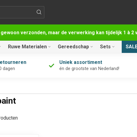
 gewoon verzonden, maar de verwerking kan tijdelijk 1 à 
Ruwe Materialen
Gereedschap
Sets
SAL
retourneren
Uniek assortiment
0 dagen
én de grootste van Nederland!
aint
oducten