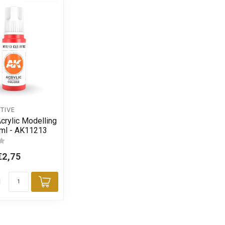
TIVE
crylic Modelling
7ml - AK11213
€2,75
d
Toevoegen aan winkelwagen