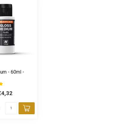
um - 60ml -
€4,32
d
Toevoegen aan winkelwagen