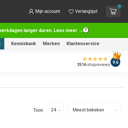
0
Mijn account
Verlanglijst
2 werkdagen langer duren. Lees meer →
E
Kennisbank
Merken
Klantenservice
9.6
3516
shopreviews
Toon: