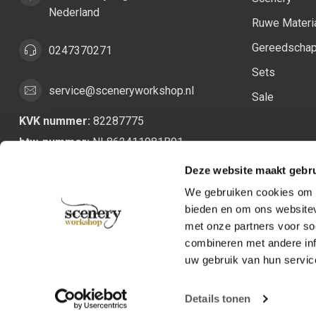
Nederland
Ruwe Materi
Gereedscha
0247370271
Sets
service@sceneryworkshop.nl
Sale
KVK nummer:
82287775
btw-nummer:
NL862411981B01
Deze website maakt gebru
We gebruiken cookies om c
bieden en om ons websitev
met onze partners voor so
combineren met andere inf
uw gebruik van hun servic
Details tonen