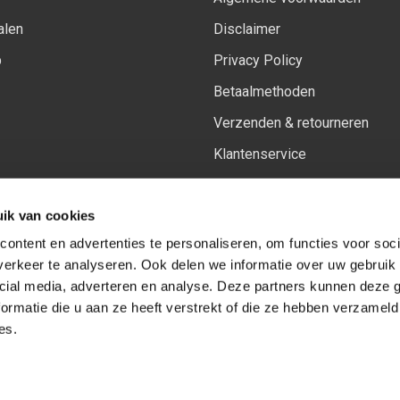
alen
Disclaimer
p
Privacy Policy
Betaalmethoden
Verzenden & retourneren
Klantenservice
Sitemap
ik van cookies
Het vernieuwde Insiders spa
ontent en advertenties te personaliseren, om functies voor soci
erkeer te analyseren. Ook delen we informatie over uw gebruik 
cial media, adverteren en analyse. Deze partners kunnen deze
Volg ons op:
Facebook
Youtube
Instagram
ormatie die u aan ze heeft verstrekt of die ze hebben verzameld
es.
© Copyright 2026
-
Sceneryworkshop B.V.