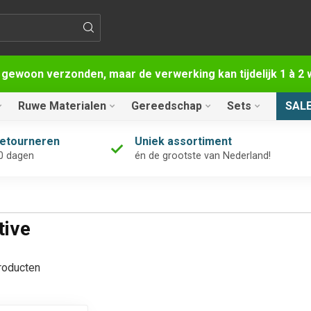
 gewoon verzonden, maar de verwerking kan tijdelijk 1 à 
Ruwe Materialen
Gereedschap
Sets
SAL
retourneren
Uniek assortiment
0 dagen
én de grootste van Nederland!
tive
oducten