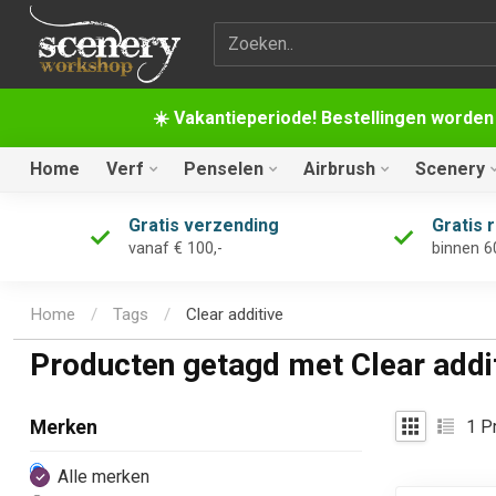
Zoekterm
☀️ Vakantieperiode! Bestellingen worden
Home
Verf
Penselen
Airbrush
Scenery
Gratis verzending
Gratis 
vanaf € 100,-
binnen 6
Home
/
Tags
/
Clear additive
Producten getagd met Clear addi
1
Pr
Merken
Alle merken